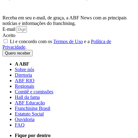
Receba em seu e-mail, de graça, a ABF News com as principais
notícias e informações do franchising.
E-mail
Aceito
Li e concordo com os
Termos de Uso
e a
Política de
Privacidade
.
Quero receber
A ABF
Sobre nós
Diretoria
ABF RIO
Regionais
Comitê e comissões
Hall da fama
ABF Educação
Franchising Brasil
Estatuto Social
Ouvidoria
FAQ
Fique por dentro