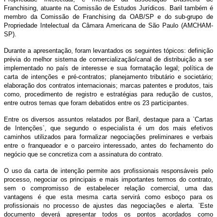
Franchising, atuante na Comissão de Estudos Jurídicos. Baril também é
membro da Comissão de Franchising da OAB/SP e do sub-grupo de
Propriedade Intelectual da Câmara Americana de São Paulo (AMCHAM-
SP).
Durante a apresentação, foram levantados os seguintes tópicos: definição
prévia do melhor sistema de comercialização/canal de distribuição a ser
implementado no país de interesse e sua formatação legal; política de
carta de intenções e pré-contratos; planejamento tributário e societário;
elaboração dos contratos internacionais; marcas patentes e produtos, tais
como, procedimento de registro e estratégias para redução de custos,
entre outros temas que foram debatidos entre os 23 participantes.
Entre os diversos assuntos relatados por Baril, destaque para a `Cartas
de Intenções`, que segundo o especialista é um dos mais efetivos
caminhos utilizados para formalizar negociações preliminares e verbais
entre o franqueador e o parceiro interessado, antes do fechamento do
negócio que se concretiza com a assinatura do contrato.
O uso da carta de intenção permite aos profissionais responsáveis pelo
processo, negociar os principais e mais importantes termos do contrato,
sem o compromisso de estabelecer relação comercial, uma das
vantagens é que esta mesma carta servirá como esboço para os
profissionais no processo de ajustes das negociações e alerta. `Este
documento deverá apresentar todos os pontos acordados como