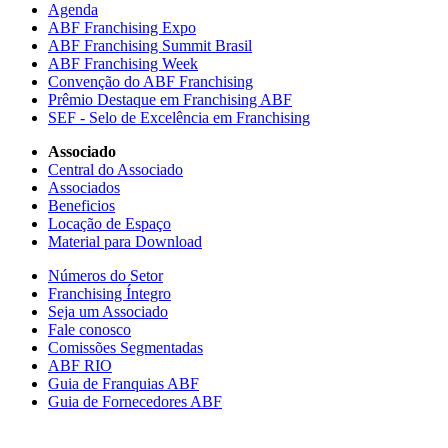
Agenda
ABF Franchising Expo
ABF Franchising Summit Brasil
ABF Franchising Week
Convenção do ABF Franchising
Prêmio Destaque em Franchising ABF
SEF - Selo de Excelência em Franchising
Associado
Central do Associado
Associados
Beneficios
Locação de Espaço
Material para Download
Números do Setor
Franchising Íntegro
Seja um Associado
Fale conosco
Comissões Segmentadas
ABF RIO
Guia de Franquias ABF
Guia de Fornecedores ABF