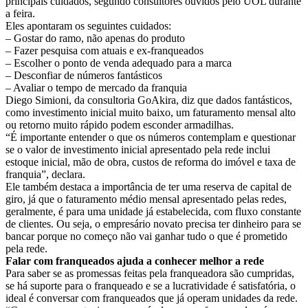
principais cuidados, segundo consultores ouvidos pelo UOL durante
a feira.
Eles apontaram os seguintes cuidados:
– Gostar do ramo, não apenas do produto
– Fazer pesquisa com atuais e ex-franqueados
– Escolher o ponto de venda adequado para a marca
– Desconfiar de números fantásticos
– Avaliar o tempo de mercado da franquia
Diego Simioni, da consultoria GoAkira, diz que dados fantásticos,
como investimento inicial muito baixo, um faturamento mensal alto
ou retorno muito rápido podem esconder armadilhas.
“É importante entender o que os números contemplam e questionar
se o valor de investimento inicial apresentado pela rede inclui
estoque inicial, mão de obra, custos de reforma do imóvel e taxa de
franquia”, declara.
Ele também destaca a importância de ter uma reserva de capital de
giro, já que o faturamento médio mensal apresentado pelas redes,
geralmente, é para uma unidade já estabelecida, com fluxo constante
de clientes. Ou seja, o empresário novato precisa ter dinheiro para se
bancar porque no começo não vai ganhar tudo o que é prometido
pela rede.
Falar com franqueados ajuda a conhecer melhor a rede
Para saber se as promessas feitas pela franqueadora são cumpridas,
se há suporte para o franqueado e se a lucratividade é satisfatória, o
ideal é conversar com franqueados que já operam unidades da rede.