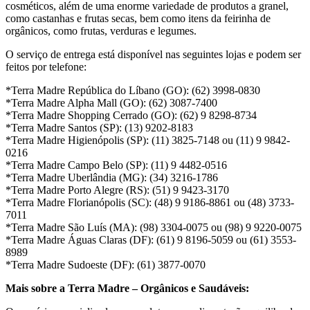
cosméticos, além de uma enorme variedade de produtos a granel,
como castanhas e frutas secas, bem como itens da feirinha de
orgânicos, como frutas, verduras e legumes.
O serviço de entrega está disponível nas seguintes lojas e podem ser
feitos por telefone:
*Terra Madre República do Líbano (GO): (62) 3998-0830
*Terra Madre Alpha Mall (GO): (62) 3087-7400
*Terra Madre Shopping Cerrado (GO): (62) 9 8298-8734
*Terra Madre Santos (SP): (13) 9202-8183
*Terra Madre Higienópolis (SP): (11) 3825-7148 ou (11) 9 9842-
0216
*Terra Madre Campo Belo (SP): (11) 9 4482-0516
*Terra Madre Uberlândia (MG): (34) 3216-1786
*Terra Madre Porto Alegre (RS): (51) 9 9423-3170
*Terra Madre Florianópolis (SC): (48) 9 9186-8861 ou (48) 3733-
7011
*Terra Madre São Luís (MA): (98) 3304-0075 ou (98) 9 9220-0075
*Terra Madre Águas Claras (DF): (61) 9 8196-5059 ou (61) 3553-
8989
*Terra Madre Sudoeste (DF): (61) 3877-0070
Mais sobre a Terra Madre – Orgânicos e Saudáveis: