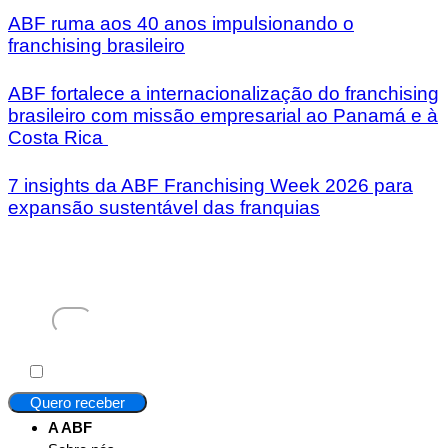
ABF ruma aos 40 anos impulsionando o
franchising brasileiro
ABF fortalece a internacionalização do franchising
brasileiro com missão empresarial ao Panamá e à
Costa Rica
7 insights da ABF Franchising Week 2026 para
expansão sustentável das franquias
Receba em seu e-mail, de graça, a ABF News com as
principais notícias e informações do franchising.
E-mail
Aceito
Li e concordo com os
Termos de Uso
e a
Política de Privacidade
.
Quero receber
A ABF