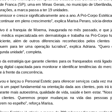
 de Franca (SP); uma em Minas Gerais, no município de Uberlândia
urações, a marca passa a ter 19 unidades.
missor e cresce significativamente ano a ano. A Pró-Corpo Estética
ontinuar em pleno crescimento”, explica Marisa Peraro, sócia-direto
ivo é a franquia de Moema, inaugurada no mês passado, e que já
 médica especializada em dermatologia e trabalha na Pró-Corpo h
iciente, além de outros diferenciais reconhecidos pelos clientes
ibuem para ter uma operação lucrativa”, explica Adriana. “Quero
egunda unidade”, completa.
da estratégia que garante clientes para os franqueados está liga
g digital capacitada para monitorar e identificar tendências do mer
 à frente da concorrência.
ovou e lançou o Personal Estetic para oferecer serviços cada vez 
rá um papel fundamental na orientação dada aos clientes, pois irá i
garante mais autoestima, qualidade de vida, saúde e bem estar. “N
 clientes. Queremos propor mudanças na vida das pessoas p
arem no espelho”, reforça Marisa.