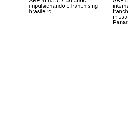
ABF ruma aos 40 anos
ABF fo
impulsionando o franchising
intern
brasileiro
franch
missã
Panam