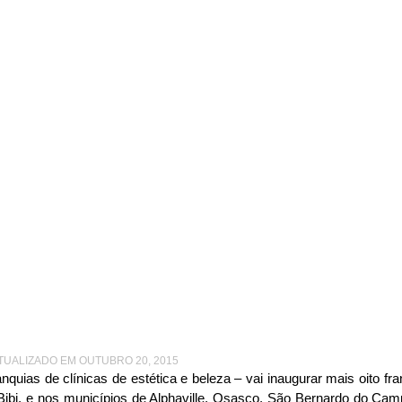
UIAS ATÉ ABRIL DESTE ANO SÃO PAULO, JANEIRO DE 2014
po vai inaugurar oito f
l deste ano São Paulo, j
2014
ATUALIZADO EM OUTUBRO 20, 2015
nquias de clínicas de estética e beleza – vai inaugurar mais oito fra
Bibi, e nos municípios de Alphaville, Osasco, São Bernardo do Camp