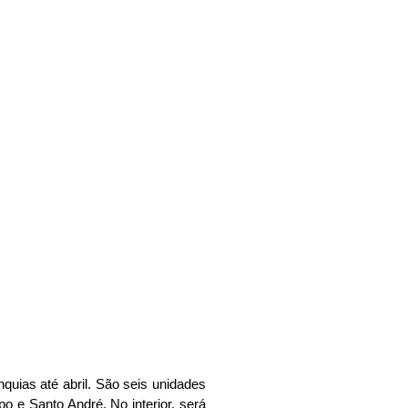
ranquias
aneiro de
nquias até abril. São seis unidades
o e Santo André. No interior, será