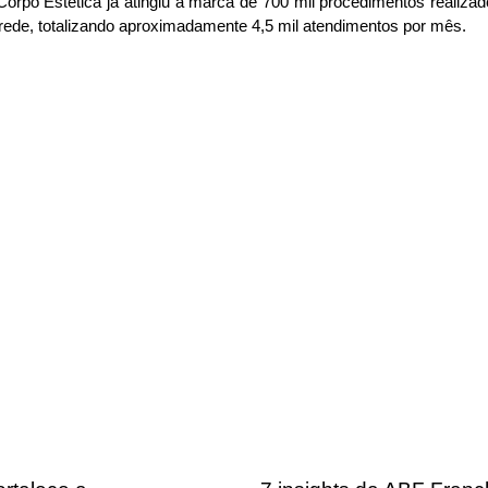
orpo Estética já atingiu a marca de 700 mil procedimentos realiza
rede, totalizando aproximadamente 4,5 mil atendimentos por mês.