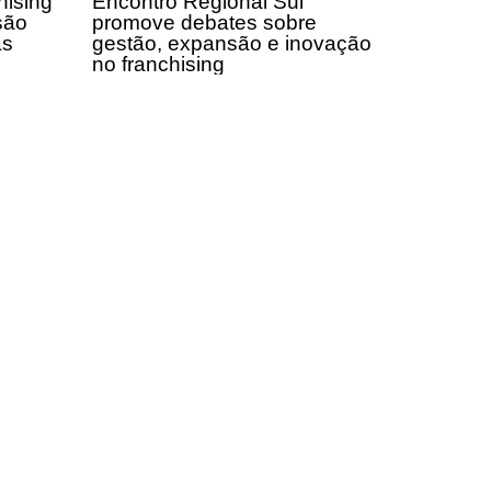
hising
Encontro Regional Sul
são
promove debates sobre
as
gestão, expansão e inovação
no franchising