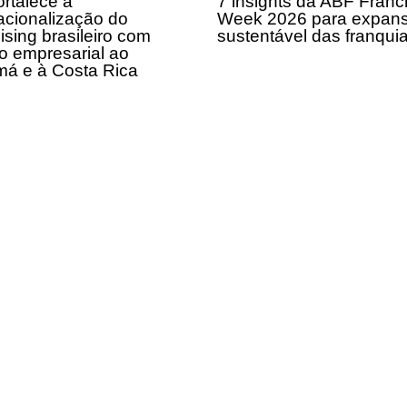
rtalece a
7 insights da ABF Franc
acionalização do
Week 2026 para expan
ising brasileiro com
sustentável das franqui
o empresarial ao
á e à Costa Rica