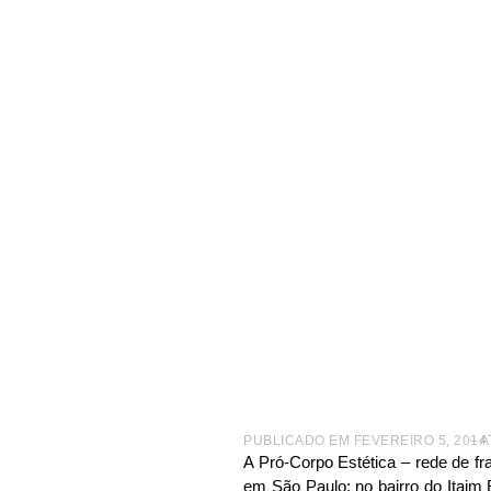
|
NOTÍCIAS
|
PRÓ-CORPO VAI INAUGURAR OITO FRANQ
Pró-Cor
até abri
PUBLICADO EM
FEVEREIRO 5, 2014
– 
A Pró-Corpo Estética – rede de fra
em São Paulo: no bairro do Itaim 