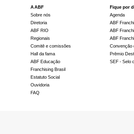
A ABF
Fique por d
Sobre nós
Agenda
Diretoria
ABF Franchi
ABF RIO
ABF Franchi
Regionais
ABF Franch
Comitê e comissões
Convenção 
Hall da fama
Prêmio Des
ABF Educação
SEF - Selo 
Franchising Brasil
Estatuto Social
Ouvidoria
FAQ