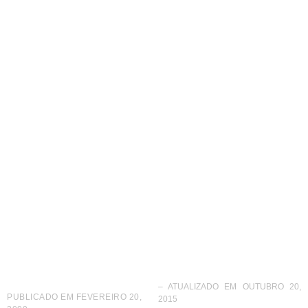
Primeiro cartão
corporativo do setor
de franquia
– ATUALIZADO EM OUTUBRO 20,
PUBLICADO EM
FEVEREIRO 20,
2015