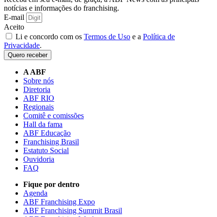
notícias e informações do franchising.
E-mail
Aceito
Li e concordo com os
Termos de Uso
e a
Política de
Privacidade
.
Quero receber
A ABF
Sobre nós
Diretoria
ABF RIO
Regionais
Comitê e comissões
Hall da fama
ABF Educação
Franchising Brasil
Estatuto Social
Ouvidoria
FAQ
Fique por dentro
Agenda
ABF Franchising Expo
ABF Franchising Summit Brasil