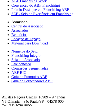
ABF Franchising Week
Convenção do ABF Franchising
Prêmio Destaque em Franchising ABF
SEF - Selo de Excelência em Franchising
Associado
Central do Associado
Associados
Beneficios
Locação de Espaço
Material para Download
Números do Setor
Franchising Íntegro
Seja um Associado
Fale conosco
Comissões Segmentadas
ABF RIO
Guia de Franquias ABF
Guia de Fornecedores ABF
Av. das Nações Unidas, 10989 – 9 º andar
Vl. Olímpia – São Paulo/SP – 04578-000
Tel: (11) 3020-8800