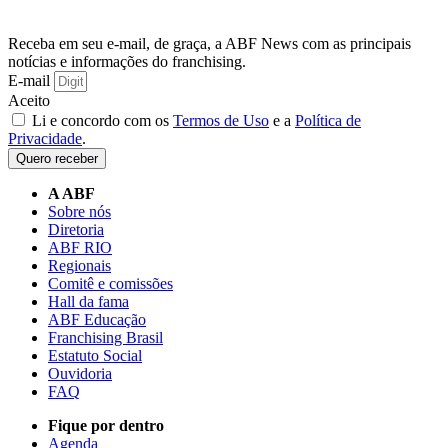
Receba em seu e-mail, de graça, a ABF News com as principais
notícias e informações do franchising.
E-mail
Aceito
Li e concordo com os
Termos de Uso
e a
Política de
Privacidade
.
Quero receber
A ABF
Sobre nós
Diretoria
ABF RIO
Regionais
Comitê e comissões
Hall da fama
ABF Educação
Franchising Brasil
Estatuto Social
Ouvidoria
FAQ
Fique por dentro
Agenda