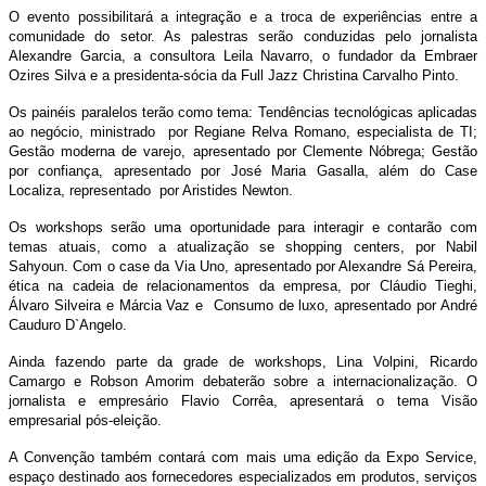
O evento possibilitará a integração e a troca de experiências entre a
comunidade do setor. As palestras serão conduzidas pelo jornalista
Alexandre Garcia, a consultora Leila Navarro, o fundador da Embraer
Ozires Silva e a presidenta-sócia da Full Jazz Christina Carvalho Pinto.
Os painéis paralelos terão como tema: Tendências tecnológicas aplicadas
ao negócio, ministrado por Regiane Relva Romano, especialista de TI;
Gestão moderna de varejo, apresentado por Clemente Nóbrega; Gestão
por confiança, apresentado por José Maria Gasalla, além do Case
Localiza, representado por Aristides Newton.
Os workshops serão uma oportunidade para interagir e contarão com
temas atuais, como a atualização se shopping centers, por Nabil
Sahyoun. Com o case da Via Uno, apresentado por Alexandre Sá Pereira,
ética na cadeia de relacionamentos da empresa, por Cláudio Tieghi,
Álvaro Silveira e Márcia Vaz e Consumo de luxo, apresentado por André
Cauduro D`Angelo.
Ainda fazendo parte da grade de workshops, Lina Volpini, Ricardo
Camargo e Robson Amorim debaterão sobre a internacionalização. O
jornalista e empresário Flavio Corrêa, apresentará o tema Visão
empresarial pós-eleição.
A Convenção também contará com mais uma edição da Expo Service,
espaço destinado aos fornecedores especializados em produtos, serviços