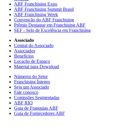
ABF Franchising Expo
ABF Franchising Summit Brasil
ABF Franchising Week
Convenção do ABF Franchising
Prêmio Destaque em Franchising ABF
SEF - Selo de Excelência em Franchising
Associado
Central do Associado
Associados
Beneficios
Locação de Espaço
Material para Download
Números do Setor
Franchising Íntegro
Seja um Associado
Fale conosco
Comissões Segmentadas
ABF RIO
Guia de Franquias ABF
Guia de Fornecedores ABF