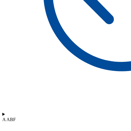
A ABF