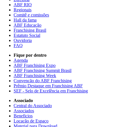
ABF RIO
Regionais
Comitê e comissões
Hall da fama
ABF Educação
Franchising Brasil
Estatuto Social
Ouvidoria
FAQ
Fique por dentro
Agenda
ABF Franchising Expo
ABF Franchising Summit Brasil
ABF Franchising Week
Convenção do ABF Franchising
Prêmio Destaque em Franchising ABF
SEF - Selo de Excelência em Franchising
Associado
Central do Associado
Associados
Beneficios
Locação de Espaço
Material para Download