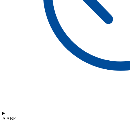
A ABF