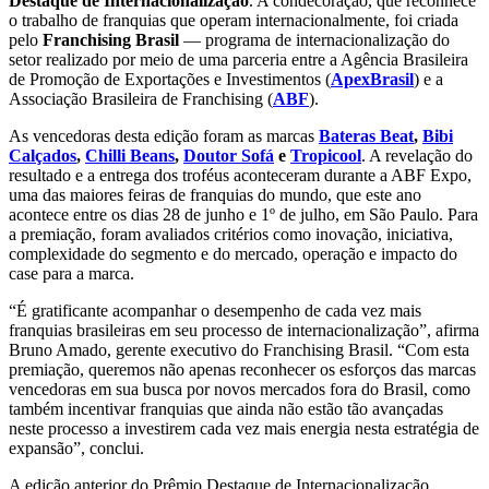
Destaque de Internacionalização
. A condecoração, que reconhece
o trabalho de franquias que operam internacionalmente, foi criada
pelo
Franchising Brasil
— programa de internacionalização do
setor realizado por meio de uma parceria entre a Agência Brasileira
de Promoção de Exportações e Investimentos (
ApexBrasil
) e a
Associação Brasileira de Franchising (
ABF
).
As vencedoras desta edição foram as marcas
Bateras Beat
,
Bibi
Calçados
,
Chilli Beans
,
Doutor Sofá
e
Tropicool
. A revelação do
resultado e a entrega dos troféus aconteceram durante a ABF Expo,
uma das maiores feiras de franquias do mundo, que este ano
acontece entre os dias 28 de junho e 1º de julho, em São Paulo. Para
a premiação, foram avaliados critérios como inovação, iniciativa,
complexidade do segmento e do mercado, operação e impacto do
case para a marca.
“É gratificante acompanhar o desempenho de cada vez mais
franquias brasileiras em seu processo de internacionalização”, afirma
Bruno Amado, gerente executivo do Franchising Brasil. “Com esta
premiação, queremos não apenas reconhecer os esforços das marcas
vencedoras em sua busca por novos mercados fora do Brasil, como
também incentivar franquias que ainda não estão tão avançadas
neste processo a investirem cada vez mais energia nesta estratégia de
expansão”, conclui.
A edição anterior do Prêmio Destaque de Internacionalização