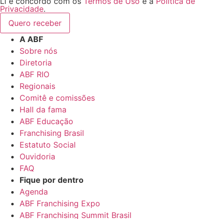
Li e concordo com os
Termos de Uso
e a
Política de
Privacidade
.
Quero receber
A ABF
Sobre nós
Diretoria
ABF RIO
Regionais
Comitê e comissões
Hall da fama
ABF Educação
Franchising Brasil
Estatuto Social
Ouvidoria
FAQ
Fique por dentro
Agenda
ABF Franchising Expo
ABF Franchising Summit Brasil