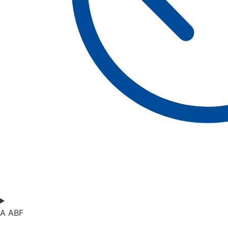
A ABF