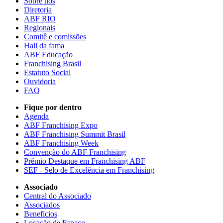
Sobre nós
Diretoria
ABF RIO
Regionais
Comitê e comissões
Hall da fama
ABF Educação
Franchising Brasil
Estatuto Social
Ouvidoria
FAQ
Fique por dentro
Agenda
ABF Franchising Expo
ABF Franchising Summit Brasil
ABF Franchising Week
Convenção do ABF Franchising
Prêmio Destaque em Franchising ABF
SEF - Selo de Excelência em Franchising
Associado
Central do Associado
Associados
Beneficios
Locação de Espaço