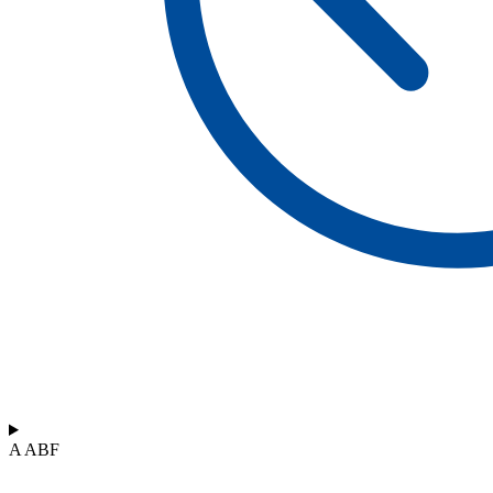
A ABF