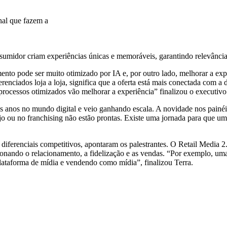
nal que fazem a
nsumidor criam experiências únicas e memoráveis, garantindo relevância
nto pode ser muito otimizado por IA e, por outro lado, melhorar a expe
enciados loja a loja, significa que a oferta está mais conectada com a d
processos otimizados vão melhorar a experiência” finalizou o executivo
s anos no mundo digital e veio ganhando escala. A novidade nos painéi
jo ou no franchising não estão prontas. Existe uma jornada para que uma
ferenciais competitivos, apontaram os palestrantes. O Retail Media 2.0 
sionando o relacionamento, a fidelização e as vendas. “Por exemplo, um
plataforma de mídia e vendendo como mídia”, finalizou Terra.