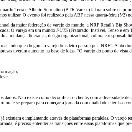
ardo Terra e Alberto Serrentino (BTR Varese) falaram sobre os principai
os utilizar. O evento foi realizado pela ABF nessa quarta-feira (5/2) 
 anual da maior federação de varejo do mundo, a NRF Retail’s Big Show,
nificada; O varejo em um mundo
FUTS
(Fraturado, Instável, Tenso e em 
o a mudança: liderança, design organizacional, cultura e responsabilid
 mas tudo que chegou ao varejo brasileiro passou pela NRF”. A abertura
presas tiveram aumento na base de lojas. “O varejo do ponto de vista d
sformação,
 deve
os dados. Não existe como decodificar o cliente, com a diversidade de
trutura e se prepara para começar a jornada com qualidade e ter isso c
 já existiam e implantando através de plataformas paralelas. O varejo 
ornada, é preciso entender as transições entre essas plataformas que pre