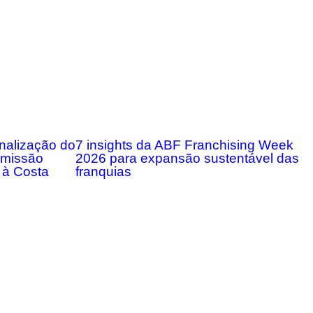
onalização do
7 insights da ABF Franchising Week
m missão
2026 para expansão sustentável das
 à Costa
franquias