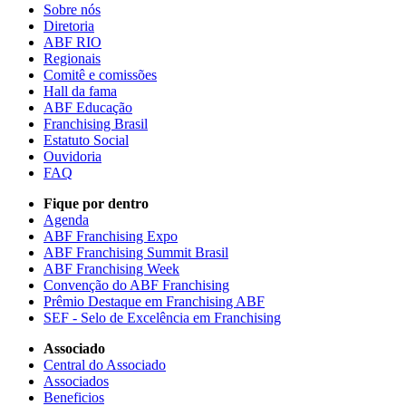
Sobre nós
Diretoria
ABF RIO
Regionais
Comitê e comissões
Hall da fama
ABF Educação
Franchising Brasil
Estatuto Social
Ouvidoria
FAQ
Fique por dentro
Agenda
ABF Franchising Expo
ABF Franchising Summit Brasil
ABF Franchising Week
Convenção do ABF Franchising
Prêmio Destaque em Franchising ABF
SEF - Selo de Excelência em Franchising
Associado
Central do Associado
Associados
Beneficios