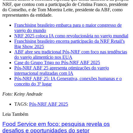
NRF, que contou com a participação de Cristina Franco, presidente
do Conselho, e de Tom Moreira Leite, presidente da ABF, como
representantes da entidade.
Franchising brasileiro embarca para o maior congresso de
varejo do mundo
NRF 2025 coloca IA como revolucionária no varejo mundial
Franchising brasileiro encerra participação da NRF Retail’s
Big Show 2025
ABF abre seu tradicional Pós-NRF com foco nas tendências
do varejo alimentício nos EUA
Case do Grupo Trigo no Pós-NRF ABF 2025
Pós-NRF ABF 25 apresenta otimizações do varejo
internacional realizadas com IA
Pós-NRF ABF 25: IA Generativa, conexões humanas e o
conceito do 3º lugar
Foto: Keiny Andrade
TAGS:
Pós-NRF ABF 2025
Leia Também
Food Service em foco: pesquisa revela os
desafios e oportunidades do setor