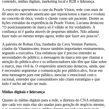
conteúdo, mídias digitais, marketing local e B2B e liderança.
A executiva apresentou o case da Pearle Vision, rede com mais de
60 anos no mercado americano que reposicionou a marca e evoluiu
no conceito de ótica, vendo o cliente como um paciente. Dentre as
lições extraídas da experiência da Pearle Vision, Luciana destacou:
“O posicionamento de marca só é válido se for verdadeiro. A
confiança só é ganha através de pequenas atitudes. Não adianta
fazer tudo ao mesmo tempo agora, tenho que fazer aos poucos”.
A palestra de Rohan Oza, fundador da Cavu Venture Partners,
criador da Vitaminwater, trouxe também importantes ensinamentos,
segundo a executiva. Oza enfatizou que é preciso entender as
necessidades do público; a mensagem da marca tem que chamar a
atenção do público-alvo e os influenciadores não têm que falar sobre
a marca, mas vivê-la. O empresário americano destacou, ainda, que
é necessário segmentar a comunicação por público-alvo, focar em
uma mensagem para este público, mesclar o emocional com o
racional, entender que consumidores não criam estratégias e que
tudo é nicho até não ser mais.
Mídias digitais e liderança
Quanto às mídias digitais para a rede, a diretora do CNA enfatizou
que cada vez mais elas são usadas para geração de negócio mesmo,
e as comunicações nessas mídias devem ser cada vez mais reais,