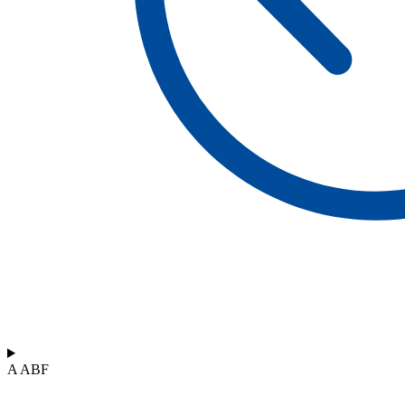
A ABF