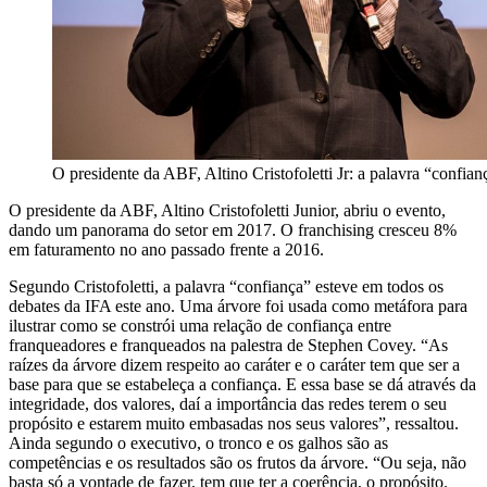
O presidente da ABF, Altino Cristofoletti Jr: a palavra “confia
O presidente da ABF, Altino Cristofoletti Junior, abriu o evento,
dando um panorama do setor em 2017. O franchising cresceu 8%
em faturamento no ano passado frente a 2016.
Segundo Cristofoletti, a palavra “confiança” esteve em todos os
debates da IFA este ano. Uma árvore foi usada como metáfora para
ilustrar como se constrói uma relação de confiança entre
franqueadores e franqueados na palestra de Stephen Covey. “As
raízes da árvore dizem respeito ao caráter e o caráter tem que ser a
base para que se estabeleça a confiança. E essa base se dá através da
integridade, dos valores, daí a importância das redes terem o seu
propósito e estarem muito embasadas nos seus valores”, ressaltou.
Ainda segundo o executivo, o tronco e os galhos são as
competências e os resultados são os frutos da árvore. “Ou seja, não
basta só a vontade de fazer, tem que ter a coerência, o propósito.