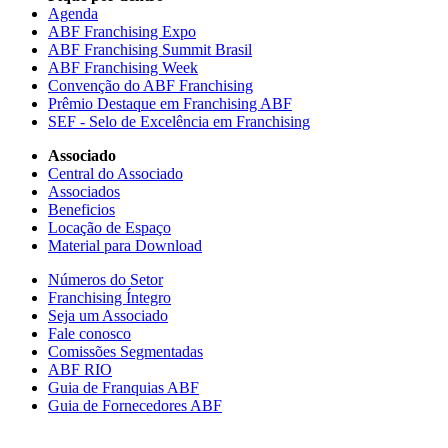
Agenda
ABF Franchising Expo
ABF Franchising Summit Brasil
ABF Franchising Week
Convenção do ABF Franchising
Prêmio Destaque em Franchising ABF
SEF - Selo de Excelência em Franchising
Associado
Central do Associado
Associados
Beneficios
Locação de Espaço
Material para Download
Números do Setor
Franchising Íntegro
Seja um Associado
Fale conosco
Comissões Segmentadas
ABF RIO
Guia de Franquias ABF
Guia de Fornecedores ABF