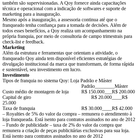
também são supervisionadas. A Qoy fornece ainda capacitações
técnica e operacional com a indicação de softwares e suporte de
marketing para a inauguração.
Mesmo após a inauguração, a assessoria continua até que o
franqueado tenha confiança para a tomada de decisões. Além de
todos esses benefícios, a Qoy realiza um acompanhamento na
própria franquia, por meio de consultoria de campo trimestrais para
check-list e feedback.
Marketing
Além da estrutura e ferramentas que orientam a atividade, o
franqueado Qoy ainda tem disponível eficientes estratégias de
divulgação institucional da marca que transformam, de forma rápida
e sustentável, seu investimento em lucro.
Investimento
Tipos de franquia no sistema Qoy: Loja Padrão e Máster
Padrão________Máster
Custo médio de montagem de loja
R$ 150.000___R$ 200.000
Capital de giro
R$ 20.000____R$
25.000
Taxa de franquia
R$ 30.000____R$ 42.000
– Royalties de 5% do valor da compra – remunera o atendimento à
loja franqueada. Está isento para contratos assinados no ano de 2012
– Fundo de publicidade – taxa de 2% do valor da compra que
remunera a criação de peças publicitárias exclusivas para sua loja.
Está isento para contratos assinados no ano de 2012