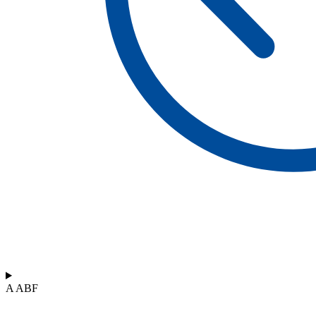
A ABF