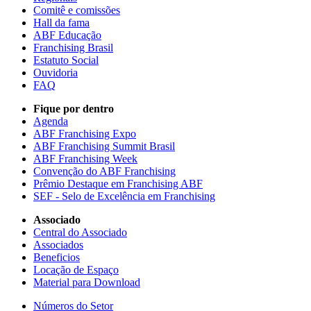
Comitê e comissões
Hall da fama
ABF Educação
Franchising Brasil
Estatuto Social
Ouvidoria
FAQ
Fique por dentro
Agenda
ABF Franchising Expo
ABF Franchising Summit Brasil
ABF Franchising Week
Convenção do ABF Franchising
Prêmio Destaque em Franchising ABF
SEF - Selo de Excelência em Franchising
Associado
Central do Associado
Associados
Beneficios
Locação de Espaço
Material para Download
Números do Setor