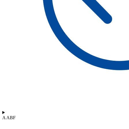
A ABF