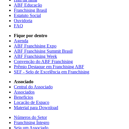
ABF Educação
Franchising Brasil
Estatuto Social
Ouvidoria
FAQ
Fique por dentro
Agenda
ABF Franchising Expo
ABF Franchising Summit Brasil
ABF Franchising Week
Convenção do ABF Franchising
Prêmio Destaque em Franchising ABF
SEF - Selo de Excelência em Franchising
Associado
Central do Associado
Associados
Beneficios
Locação de Espaço
Material para Download
Números do Setor
Franchising Íntegro
Seja um Associado