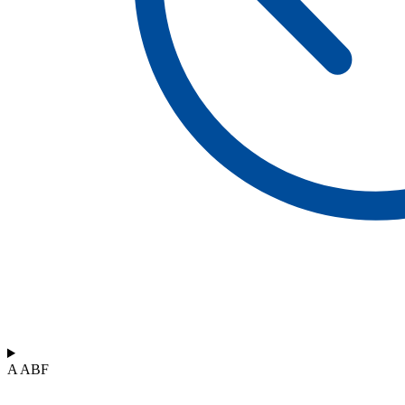
A ABF