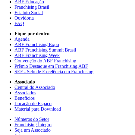
ABF Educação
Franchising Brasil
Estatuto Social
Ouvidoria
FAQ
Fique por dentro
Agenda
ABF Franchising Expo
ABF Franchising Summit Brasil
ABF Franchising Week
Convenção do ABF Franchising
Prêmio Destaque em Franchising ABF
SEF - Selo de Excelência em Franchising
Associado
Central do Associado
Associados
Beneficios
Locação de Espaço
Material para Download
Números do Setor
Franchising Íntegro
Seja um Associado