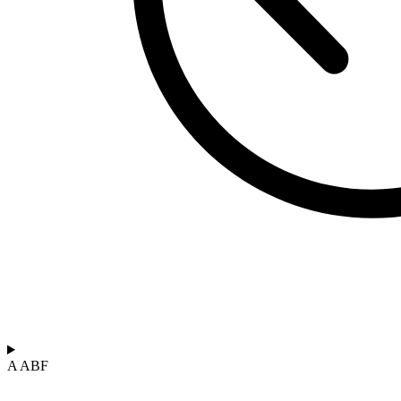
A ABF