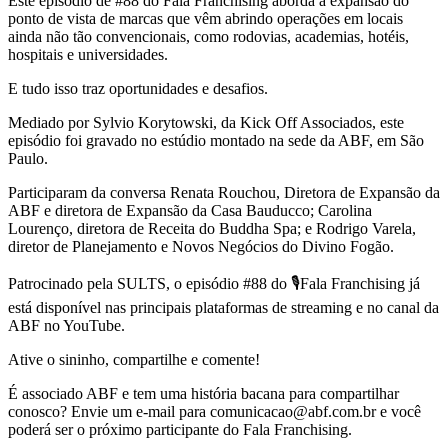
Este episódio de #88 do Fala Franchising aborda a expansão do
ponto de vista de marcas que vêm abrindo operações em locais
ainda não tão convencionais, como rodovias, academias, hotéis,
hospitais e universidades.
E tudo isso traz oportunidades e desafios.
Mediado por Sylvio Korytowski, da Kick Off Associados, este
episódio foi gravado no estúdio montado na sede da ABF, em São
Paulo.
Participaram da conversa Renata Rouchou, Diretora de Expansão da
ABF e diretora de Expansão da Casa Bauducco; Carolina
Lourenço, diretora de Receita do Buddha Spa; e Rodrigo Varela,
diretor de Planejamento e Novos Negócios do Divino Fogão.
Patrocinado pela SULTS, o episódio #88 do 🎙Fala Franchising já
está disponível nas principais plataformas de streaming e no canal da
ABF no YouTube.
Ative o sininho, compartilhe e comente!
É associado ABF e tem uma história bacana para compartilhar
conosco? Envie um e-mail para ⁠comunicacao@abf.com.br⁠ e você
poderá ser o próximo participante do Fala Franchising.