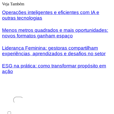
Veja Também
Operações inteligentes e eficientes com IA e
outras tecnologias
Menos metros quadrados e mais oportunidades:
novos formatos ganham espaço
Liderança Feminina: gestoras compartilham
experiências, aprendizados e desafios no setor
ESG na prática: como transformar propósito em
ação
Receba em seu e-mail, de graça, a ABF News com as
principais notícias e informações do franchising.
E-mail
Aceito
Li e concordo com os
Termos de Uso
e a
Política de Privacidade
.