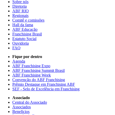
Sobre nós
Diretoria
ABF RIO
Regionais
Comitê e comissões
Hall da fama
ABF Educação
Franchising Brasil
Estatuto Social
Ouvidoria
FAQ
Fique por dentro
Agenda
ABF Franchising Expo
ABF Franchising Summit Brasil
ABF Franchising Week
Convenção do ABF Franchising
Prêmio Destaque em Franchising ABF
SEF - Selo de Excelência em Franchising
Associado
Central do Associado
Associados
Beneficios