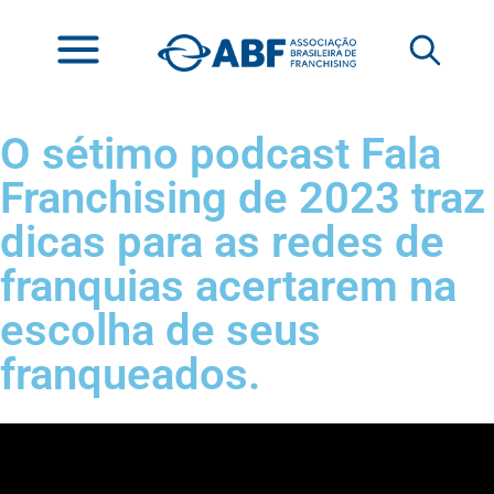
O sétimo podcast Fala
Franchising de 2023 traz
dicas para as redes de
franquias acertarem na
escolha de seus
franqueados.