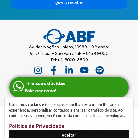
Quero receber
Av. das Nações Unidas, 10989 – 9 º andar
Vl. Olímpia – São Paulo/SP – 04578-000
Tel: (11) 3020-8800
Tire suas dúvidas
Fale conosco!
Utilizamos cookies e tecnologias semelhantes para melhorar sua
experiência, personalizar conteúdo e analisar o tráfego do site. Ao
continuar navegando, você concorda com o uso dessas tecnologias.
Anuncie
|
Guia de Franquias ABF
|
Política de privacidade e
Política de Privacidade
tratamento de dados pessoais
|
Termos de Uso
© 2026 – ABF | Associação Brasileira de Franchising
Aceitar
Desenvolvido por
mufasa