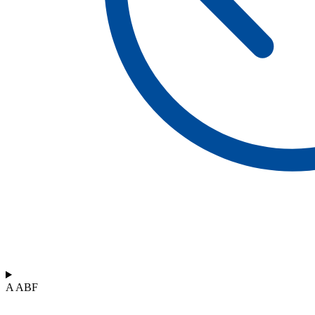
A ABF