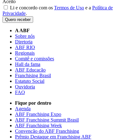
Aceito
Li e concordo com os
Termos de Uso
e a
Política de
Privacidade
.
Quero receber
A ABF
Sobre nós
Diretoria
ABF RIO
Regionais
Comitê e comissões
Hall da fama
ABF Educação
Franchising Brasil
Estatuto Social
Ouvidoria
FAQ
Fique por dentro
Agenda
ABF Franchising Expo
ABF Franchising Summit Brasil
ABF Franchising Week
Convenção do ABF Franchising
Prêmio Destaque em Franchising ABF