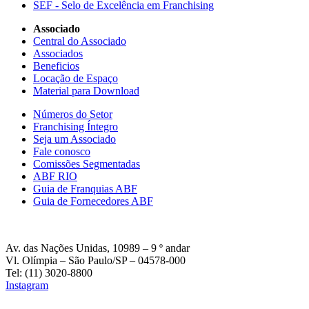
SEF - Selo de Excelência em Franchising
Associado
Central do Associado
Associados
Beneficios
Locação de Espaço
Material para Download
Números do Setor
Franchising Íntegro
Seja um Associado
Fale conosco
Comissões Segmentadas
ABF RIO
Guia de Franquias ABF
Guia de Fornecedores ABF
Av. das Nações Unidas, 10989 – 9 º andar
Vl. Olímpia – São Paulo/SP – 04578-000
Tel: (11) 3020-8800
Instagram