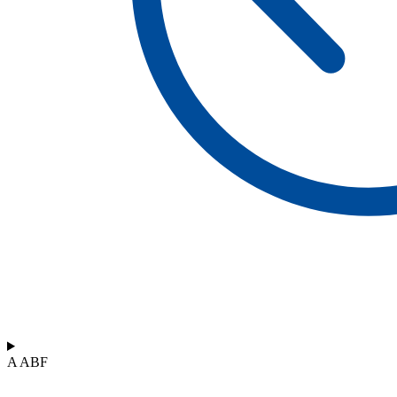
A ABF