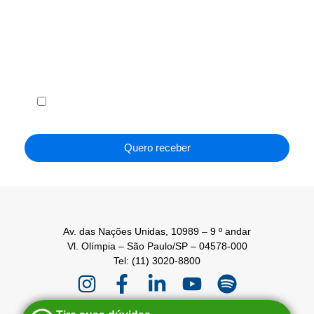
Receba em seu e-mail, de graça, a ABF News
com as principais notícias e informações do
franchising.
Li e concordo com os
Termos de Uso
e a
Política de
Privacidade
.
Quero receber
Av. das Nações Unidas, 10989 – 9 º andar
Vl. Olímpia – São Paulo/SP – 04578-000
Tel: (11) 3020-8800