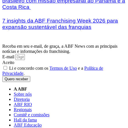
brasileiro com missão empresarial ao Panamá e à
Costa Rica
7 insights da ABF Franchising Week 2026 para
expansão sustentável das franquias
Receba em seu e-mail, de graça, a ABF News com as principais
notícias e informações do franchising.
E-mail
Aceito
Li e concordo com os
Termos de Uso
e a
Política de
Privacidade
.
Quero receber
A ABF
Sobre nós
Diretoria
ABF RIO
Regionais
Comitê e comissões
Hall da fama
ABF Educação