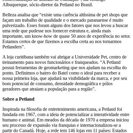
Albuquerque, sócio-diretor da Petland no Brasil.
Belleza analisa que “existe uma carência altíssima de pet shops que
façam um trabalho de qualidade e o mercado paranaense é muito
pulverizado. Esses foram alguns dos fatores que nos levou a buscar
uma rede que pudesse nos fornecer estrutura e, ainda mais
importante, um know-how de quase 50 anos de experiência no setor.
Estamos certos de que fizemos a escolha certa ao nos tornarmos
Petlanders”.
A loja curitibana também vai abrigar a Universidade Pet, centro de
treinamento para novos funcionários e franqueados. “A Petland
possui ferramentas de geomarketing que nos ajudam na escolha do
ponto. Definimos o bairro do Batel como o ideal para receber a
nossa primeira loja, que ajudará na visibilidade da marca, e por seu
bom potencial de consumo, densidade demográfica e pólos
geradores que atraiam a população para a região”.
Sobre a Petland
Inspirada na filosofia de entretenimento americana, a Petland foi
fundada em 1967, com a ideia de potencializar a interatividade entre
humano e animal. Em meados da década de 1970 a empresa iniciou
seu processo de expansão via franquias e internacionalizou-se a
partir do Canadá. Hoje, a rede tem 146 lojas em 11 países: Estados