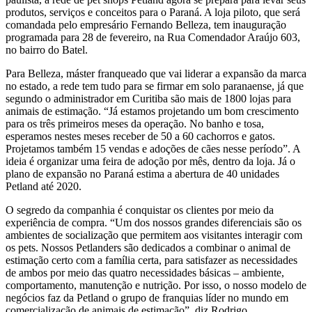
produtos, serviços e conceitos para o Paraná. A loja piloto, que será
comandada pelo empresário Fernando Belleza, tem inauguração
programada para 28 de fevereiro, na Rua Comendador Araújo 603,
no bairro do Batel.
Para Belleza, máster franqueado que vai liderar a expansão da marca
no estado, a rede tem tudo para se firmar em solo paranaense, já que
segundo o administrador em Curitiba são mais de 1800 lojas para
animais de estimação. “Já estamos projetando um bom crescimento
para os três primeiros meses da operação. No banho e tosa,
esperamos nestes meses receber de 50 a 60 cachorros e gatos.
Projetamos também 15 vendas e adoções de cães nesse período”. A
ideia é organizar uma feira de adoção por mês, dentro da loja. Já o
plano de expansão no Paraná estima a abertura de 40 unidades
Petland até 2020.
O segredo da companhia é conquistar os clientes por meio da
experiência de compra. “Um dos nossos grandes diferenciais são os
ambientes de socialização que permitem aos visitantes interagir com
os pets. Nossos Petlanders são dedicados a combinar o animal de
estimação certo com a família certa, para satisfazer as necessidades
de ambos por meio das quatro necessidades básicas – ambiente,
comportamento, manutenção e nutrição. Por isso, o nosso modelo de
negócios faz da Petland o grupo de franquias líder no mundo em
comercialização de animais de estimação”, diz Rodrigo