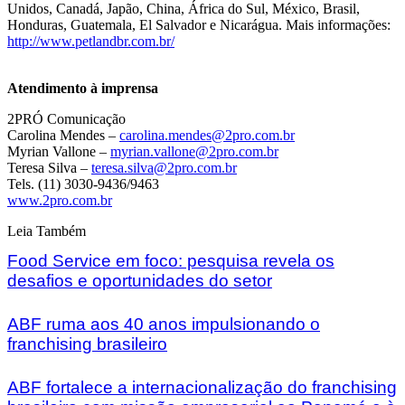
Unidos, Canadá, Japão, China, África do Sul, México, Brasil,
Honduras, Guatemala, El Salvador e Nicarágua. Mais informações:
http://www.petlandbr.com.br/
Atendimento à imprensa
2PRÓ Comunicação
Carolina Mendes –
carolina.mendes@2pro.com.br
Myrian Vallone –
myrian.vallone@2pro.com.br
Teresa Silva –
teresa.silva@2pro.com.br
Tels. (11) 3030-9436/9463
www.2pro.com.br
Leia Também
Food Service em foco: pesquisa revela os
desafios e oportunidades do setor
ABF ruma aos 40 anos impulsionando o
franchising brasileiro
ABF fortalece a internacionalização do franchising