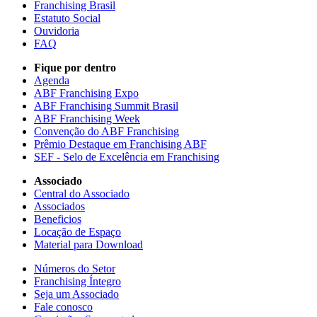
Franchising Brasil
Estatuto Social
Ouvidoria
FAQ
Fique por dentro
Agenda
ABF Franchising Expo
ABF Franchising Summit Brasil
ABF Franchising Week
Convenção do ABF Franchising
Prêmio Destaque em Franchising ABF
SEF - Selo de Excelência em Franchising
Associado
Central do Associado
Associados
Beneficios
Locação de Espaço
Material para Download
Números do Setor
Franchising Íntegro
Seja um Associado
Fale conosco