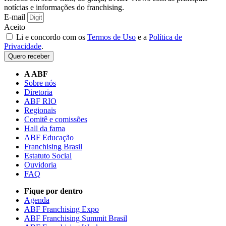
notícias e informações do franchising.
E-mail
Aceito
Li e concordo com os
Termos de Uso
e a
Política de
Privacidade
.
Quero receber
A ABF
Sobre nós
Diretoria
ABF RIO
Regionais
Comitê e comissões
Hall da fama
ABF Educação
Franchising Brasil
Estatuto Social
Ouvidoria
FAQ
Fique por dentro
Agenda
ABF Franchising Expo
ABF Franchising Summit Brasil