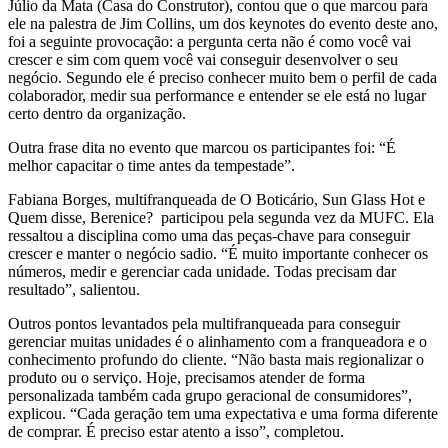
Júlio da Mata (Casa do Construtor), contou que o que marcou para
ele na palestra de Jim Collins, um dos keynotes do evento deste ano,
foi a seguinte provocação: a pergunta certa não é como você vai
crescer e sim com quem você vai conseguir desenvolver o seu
negócio. Segundo ele é preciso conhecer muito bem o perfil de cada
colaborador, medir sua performance e entender se ele está no lugar
certo dentro da organização.
Outra frase dita no evento que marcou os participantes foi: “É
melhor capacitar o time antes da tempestade”.
Fabiana Borges, multifranqueada de O Boticário, Sun Glass Hot e
Quem disse, Berenice? participou pela segunda vez da MUFC. Ela
ressaltou a disciplina como uma das peças-chave para conseguir
crescer e manter o negócio sadio. “É muito importante conhecer os
números, medir e gerenciar cada unidade. Todas precisam dar
resultado”, salientou.
Outros pontos levantados pela multifranqueada para conseguir
gerenciar muitas unidades é o alinhamento com a franqueadora e o
conhecimento profundo do cliente. “Não basta mais regionalizar o
produto ou o serviço. Hoje, precisamos atender de forma
personalizada também cada grupo geracional de consumidores”,
explicou. “Cada geração tem uma expectativa e uma forma diferente
de comprar. É preciso estar atento a isso”, completou.