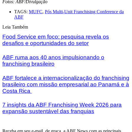
Fotos: ABF/Divulgação
TAGS:
MUFC
,
Pós Multi-Unit Franchising Conference da
ABF
Leia Também
Food Service em foco: pesquisa revela os
desafios e oportunidades do setor
ABF ruma aos 40 anos impulsionando o
franchising brasileiro
ABF fortalece a internacionalização do franchising
brasileiro com missão empresarial ao Panamá e à
Costa Rica
7 insights da ABF Franchising Week 2026 para
expansão sustentável das franquias
Receba em seu e-mail, de graça, a ABF News com as principais