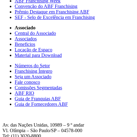
ABF Franchising Week
Convenção do ABF Franchising
Prêmio Destaque em Franchising ABF
SEF - Selo de Excelência em Franchising
Associado
Central do Associado
Associados
Beneficios
Locação de Espaço
Material para Download
Números do Setor
Franchising Íntegro
Seja um Associado
Fale conosco
Comissões Segmentadas
ABF RIO
Guia de Franquias ABF
Guia de Fornecedores ABF
Av. das Nações Unidas, 10989 – 9 º andar
Vl. Olímpia – São Paulo/SP – 04578-000
Tel: (11) 3020-8800