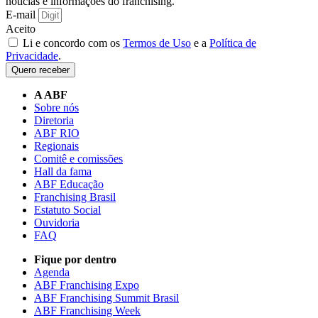
notícias e informações do franchising.
E-mail
Aceito
Li e concordo com os
Termos de Uso
e a
Política de
Privacidade
.
Quero receber
A ABF
Sobre nós
Diretoria
ABF RIO
Regionais
Comitê e comissões
Hall da fama
ABF Educação
Franchising Brasil
Estatuto Social
Ouvidoria
FAQ
Fique por dentro
Agenda
ABF Franchising Expo
ABF Franchising Summit Brasil
ABF Franchising Week