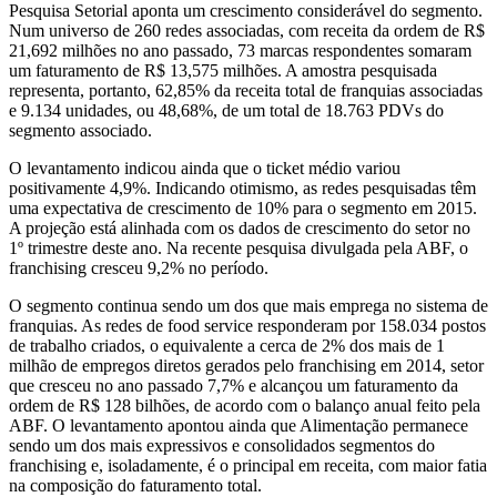
Pesquisa Setorial aponta um crescimento considerável do segmento.
Num universo de 260 redes associadas, com receita da ordem de R$
21,692 milhões no ano passado, 73 marcas respondentes somaram
um faturamento de R$ 13,575 milhões. A amostra pesquisada
representa, portanto, 62,85% da receita total de franquias associadas
e 9.134 unidades, ou 48,68%, de um total de 18.763 PDVs do
segmento associado.
O levantamento indicou ainda que o ticket médio variou
positivamente 4,9%. Indicando otimismo, as redes pesquisadas têm
uma expectativa de crescimento de 10% para o segmento em 2015.
A projeção está alinhada com os dados de crescimento do setor no
1º trimestre deste ano. Na recente pesquisa divulgada pela ABF, o
franchising cresceu 9,2% no período.
O segmento continua sendo um dos que mais emprega no sistema de
franquias. As redes de food service responderam por 158.034 postos
de trabalho criados, o equivalente a cerca de 2% dos mais de 1
milhão de empregos diretos gerados pelo franchising em 2014, setor
que cresceu no ano passado 7,7% e alcançou um faturamento da
ordem de R$ 128 bilhões, de acordo com o balanço anual feito pela
ABF. O levantamento apontou ainda que Alimentação permanece
sendo um dos mais expressivos e consolidados segmentos do
franchising e, isoladamente, é o principal em receita, com maior fatia
na composição do faturamento total.