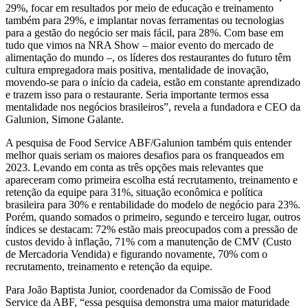
29%, focar em resultados por meio de educação e treinamento
também para 29%, e implantar novas ferramentas ou tecnologias
para a gestão do negócio ser mais fácil, para 28%. Com base em
tudo que vimos na NRA Show – maior evento do mercado de
alimentação do mundo –, os líderes dos restaurantes do futuro têm
cultura empregadora mais positiva, mentalidade de inovação,
movendo-se para o início da cadeia, estão em constante aprendizado
e trazem isso para o restaurante. Seria importante termos essa
mentalidade nos negócios brasileiros”, revela a fundadora e CEO da
Galunion, Simone Galante.
A pesquisa de Food Service ABF/Galunion também quis entender
melhor quais seriam os maiores desafios para os franqueados em
2023. Levando em conta as três opções mais relevantes que
apareceram como primeira escolha está recrutamento, treinamento e
retenção da equipe para 31%, situação econômica e política
brasileira para 30% e rentabilidade do modelo de negócio para 23%.
Porém, quando somados o primeiro, segundo e terceiro lugar, outros
índices se destacam: 72% estão mais preocupados com a pressão de
custos devido à inflação, 71% com a manutenção de CMV (Custo
de Mercadoria Vendida) e figurando novamente, 70% com o
recrutamento, treinamento e retenção da equipe.
Para João Baptista Junior, coordenador da Comissão de Food
Service da ABF, “essa pesquisa demonstra uma maior maturidade