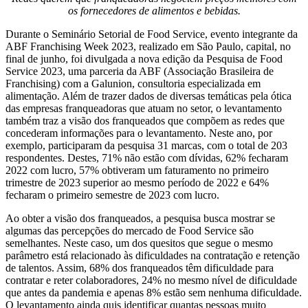
os fornecedores de alimentos e bebidas.
Durante o Seminário Setorial de Food Service, evento integrante da
ABF Franchising Week 2023, realizado em São Paulo, capital, no
final de junho, foi divulgada a nova edição da Pesquisa de Food
Service 2023, uma parceria da ABF (Associação Brasileira de
Franchising) com a Galunion, consultoria especializada em
alimentação. Além de trazer dados de diversas temáticas pela ótica
das empresas franqueadoras que atuam no setor, o levantamento
também traz a visão dos franqueados que compõem as redes que
concederam informações para o levantamento. Neste ano, por
exemplo, participaram da pesquisa 31 marcas, com o total de 203
respondentes. Destes, 71% não estão com dívidas, 62% fecharam
2022 com lucro, 57% obtiveram um faturamento no primeiro
trimestre de 2023 superior ao mesmo período de 2022 e 64%
fecharam o primeiro semestre de 2023 com lucro.
Ao obter a visão dos franqueados, a pesquisa busca mostrar se
algumas das percepções do mercado de Food Service são
semelhantes. Neste caso, um dos quesitos que segue o mesmo
parâmetro está relacionado às dificuldades na contratação e retenção
de talentos. Assim, 68% dos franqueados têm dificuldade para
contratar e reter colaboradores, 24% no mesmo nível de dificuldade
que antes da pandemia e apenas 8% estão sem nenhuma dificuldade.
O levantamento ainda quis identificar quantas pessoas muito