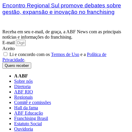
Encontro Regional Sul promove debates sobre
gestão, expansão e inovação no franchising
Receba em seu e-mail, de graça, a ABF News com as principais
notícias e informações do franchising.
E-mail
Aceito
Li e concordo com os
Termos de Uso
e a
Política de
Privacidade
.
Quero receber
A ABF
Sobre nós
Diretoria
ABF RIO
Regionais
Comitê e comissões
Hall da fama
ABF Educação
Franchising Brasil
Estatuto Social
Ouvidoria