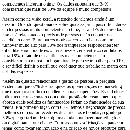
competentes integram o time. Os dados apontam que 34%
consideram que mais de 50% da equipe é muito competente.
Assim como na visão geral, a retenção de talentos ainda é um
desafio. Quando questionados sobre quais as principais dificuldades
em ter pessoas muito competentes no time, para 51% dos ouvidos
isso está relacionado a precisar de pessoas e não encontrar o
candidato certo. Entre outros motivos, constam lidar com um
turnover muito alto para 33% dos franqueados respondentes; ter
dificuldade na hora de escolher a pessoa certa entre os candidatos
para 18%; o fato de os candidatos mais competentes não
considerarem a marca um lugar atraente para se trabalhar para 11%,
e ser difícil definir o perfil que você quer que trabalhe na marca com
8% das respostas.
“Além da questão relacionada à gestão de pessoas, a pesquisa
evidenciou que 67% dos franqueados querem ações de marketing
que tragam maior fluxo de clientes para as operações. Esse dado está
intimamente relacionado com outra questão do levantamento que
aborda quais pedidos os franqueados fariam ao franqueador da sua
marca. Em primeiro lugar, com 65%, temos a negociação de preços
melhores com os fornecedores de alimentos e bebidas, seguido por
53% que gostariam de ter alguma ajuda para fazer marketing local
ou digital para atrair cliente. Entre as outras solicitações, aparecem
temas como focar em inovação e na criação de novos produtos para