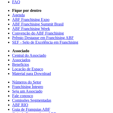
FAQ
Fique por dentro
Agenda
ABF Franchising Expo
ABF Franchising Summit Brasil
ABF Franchising Week
Convenção do ABF Franchising
Prêmio Destaque em Franchising ABF
SEF - Selo de Excelência em Franchising
Associado
Central do Associado
Associados
Beneficios
Locação de Espaço
Material para Download
Números do Setor
Franchising Íntegro
Seja um Associado
Fale conosco
Comissões Segmentadas
ABF RIO
Guia de Franquias ABF