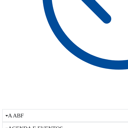
A ABF