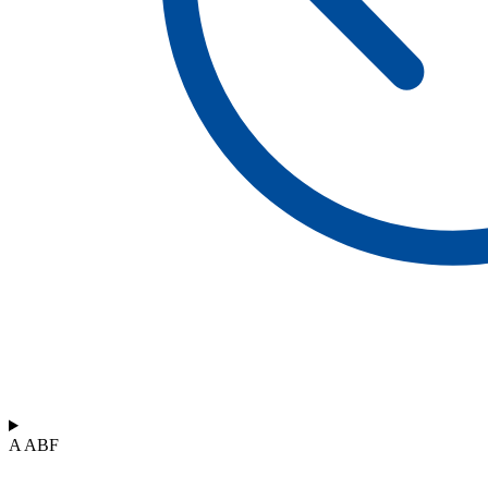
A ABF