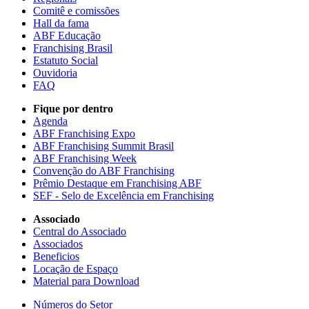
Comitê e comissões
Hall da fama
ABF Educação
Franchising Brasil
Estatuto Social
Ouvidoria
FAQ
Fique por dentro
Agenda
ABF Franchising Expo
ABF Franchising Summit Brasil
ABF Franchising Week
Convenção do ABF Franchising
Prêmio Destaque em Franchising ABF
SEF - Selo de Excelência em Franchising
Associado
Central do Associado
Associados
Beneficios
Locação de Espaço
Material para Download
Números do Setor