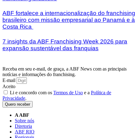
ABF fortalece a internacionalização do franchising
brasileiro com missão empresarial ao Panamá e à
Costa Rica
7 insights da ABF Franchising Week 2026 para
expansão sustentável das franquias
Receba em seu e-mail, de graça, a ABF News com as principais
notícias e informações do franchising.
E-mail
Aceito
Li e concordo com os
Termos de Uso
e a
Política de
Privacidade
.
Quero receber
A ABF
Sobre nós
Diretoria
ABF RIO
Regionais