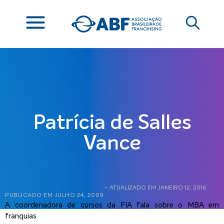
Patrícia de Salles
Vance
– ATUALIZADO EM JANEIRO 12, 2016
PUBLICADO EM
JULHO 24, 2009
A coordenadora de cursos da FIA fala sobre o MBA em
franquias