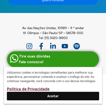
Quero receber
Av. das Nações Unidas, 10989 – 9 º andar
Vl. Olímpia – São Paulo/SP – 04578-000
Tel: (11) 3020-8800
Tire suas dúvidas
Fale conosco!
Utilizamos cookies e tecnologias semelhantes para melhorar sua
experiência, personalizar conteúdo e analisar o tráfego do site. Ao
continuar navegando, você concorda com o uso dessas tecnologias.
Anuncie
|
Guia de Franquias ABF
|
Política de privacidade e
Política de Privacidade
tratamento de dados pessoais
|
Termos de Uso
© 2026 – ABF | Associação Brasileira de Franchising
Aceitar
Desenvolvido por
mufasa