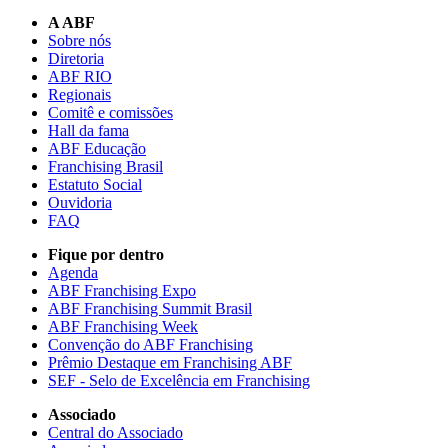
A ABF
Sobre nós
Diretoria
ABF RIO
Regionais
Comitê e comissões
Hall da fama
ABF Educação
Franchising Brasil
Estatuto Social
Ouvidoria
FAQ
Fique por dentro
Agenda
ABF Franchising Expo
ABF Franchising Summit Brasil
ABF Franchising Week
Convenção do ABF Franchising
Prêmio Destaque em Franchising ABF
SEF - Selo de Excelência em Franchising
Associado
Central do Associado