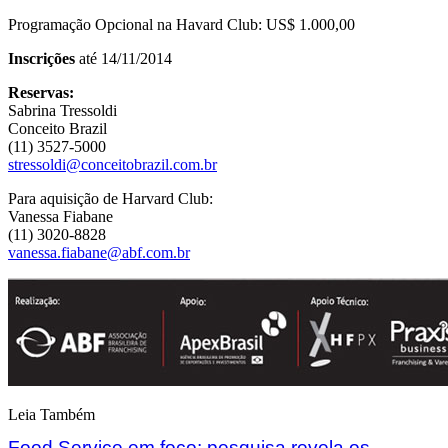
Programação Opcional na Havard Club: US$ 1.000,00
Inscrições
até 14/11/2014
Reservas:
Sabrina Tressoldi
Conceito Brazil
(11) 3527-5000
stressoldi@conceitobrazil.com.br
Para aquisição de Harvard Club:
Vanessa Fiabane
(11) 3020-8828
vanessa.fiabane@abf.com.br
Leia Também
Food Service em foco: pesquisa revela os