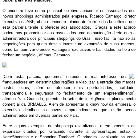
parceria entre as entidades.
O encontro teve como principal objetivo aproximar os associados dos
novos shoppings administrados pela empresa. Ricardo Camargo, diretor
executivo da ABF, abriu o encontro falando do êxito e dos benefícios que
esta parceria tende a oferecer aos associados. `Graças a este acordo
poderemos proporcionar aos associados uma comunicação direta com a
administradora dos principais shoppings do Brasil, isso facilita não só as
negociações para quem deseja investir na expansão de suas marcas,
como também vai oferecer vantagens exclusivas e facilidades na hora de
fechar um negócio`, afirmou Camargo.
`Com esta parceria queremos entender o real interesse dos
franqueadores em determinadas regiões e viabilizar a entrada das marcas
nestes locais, além de oferecer mais oportunidades, facilidade,
transparência e segurança no fechamento de um empreendimento`,
afirmou Yan Gracindo, gerente do setor de inteligência e planejamento
comercial da BRMALLS. Além de apresentar o know how da empresa, o
executivo detalhou os novos empreendimentos que estão sendo
administrados em diversas partes do País.
Entre alguns exemplos de shoppings revitalizados e em processo de
expansão citados por Gracindo durante a apresentação estão o
NorteShopping e o Shopping Tamboré. O primeiro, localizado na zona