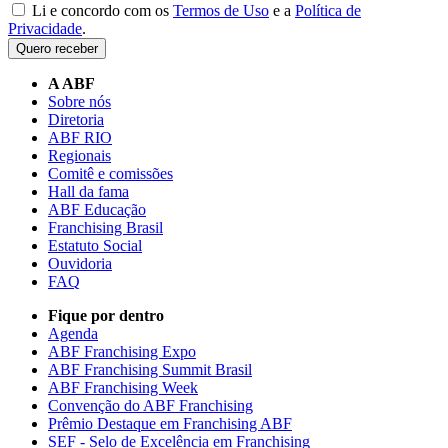
Li e concordo com os
Termos de Uso
e a
Política de
Privacidade
.
Quero receber
A ABF
Sobre nós
Diretoria
ABF RIO
Regionais
Comitê e comissões
Hall da fama
ABF Educação
Franchising Brasil
Estatuto Social
Ouvidoria
FAQ
Fique por dentro
Agenda
ABF Franchising Expo
ABF Franchising Summit Brasil
ABF Franchising Week
Convenção do ABF Franchising
Prêmio Destaque em Franchising ABF
SEF - Selo de Excelência em Franchising