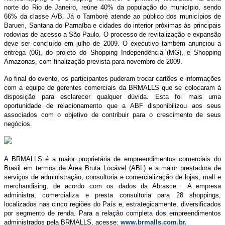
norte do Rio de Janeiro, reúne 40% da população do município, sendo
66% da classe A/B. Já o Tamboré atende ao público dos municípios de
Barueri, Santana do Parnaíba e cidades do interior próximas às principais
rodovias de acesso a São Paulo. O processo de revitalização e expansão
deve ser concluído em julho de 2009. O executivo também anunciou a
entrega (06), do projeto do Shopping Independência (MG), e Shopping
Amazonas, com finalização prevista para novembro de 2009.
Ao final do evento, os participantes puderam trocar cartões e informações
com a equipe de gerentes comerciais da BRMALLS que se colocaram à
disposição para esclarecer qualquer dúvida. Esta foi mais uma
oportunidade de relacionamento que a ABF disponibilizou aos seus
associados com o objetivo de contribuir para o crescimento de seus
negócios.
A BRMALLS é a maior proprietária de empreendimentos comerciais do
Brasil em termos de Área Bruta Locável (ABL) e a maior prestadora de
serviços de administração, consultoria e comercialização de lojas, mall e
merchandising, de acordo com os dados da Abrasce. A empresa
administra, comercializa e presta consultoria para 28 shoppings,
localizados nas cinco regiões do País e, estrategicamente, diversificados
por segmento de renda. Para a relação completa dos empreendimentos
administrados pela BRMALLS, acesse:
www.brmalls.com.br
.