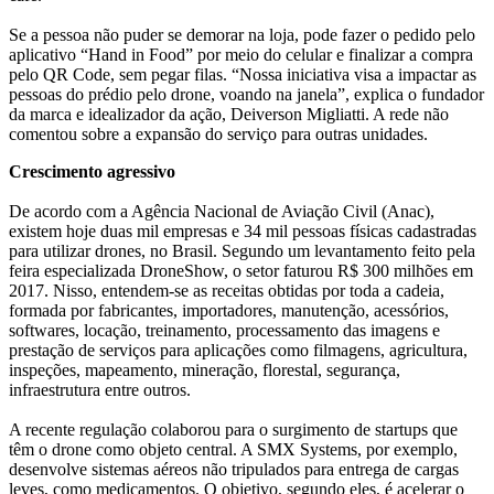
Se a pessoa não puder se demorar na loja, pode fazer o pedido pelo
aplicativo “Hand in Food” por meio do celular e finalizar a compra
pelo QR Code, sem pegar filas. “Nossa iniciativa visa a impactar as
pessoas do prédio pelo drone, voando na janela”, explica o fundador
da marca e idealizador da ação, Deiverson Migliatti. A rede não
comentou sobre a expansão do serviço para outras unidades.
Crescimento agressivo
De acordo com a Agência Nacional de Aviação Civil (Anac),
existem hoje duas mil empresas e 34 mil pessoas físicas cadastradas
para utilizar drones, no Brasil. Segundo um levantamento feito pela
feira especializada DroneShow, o setor faturou R$ 300 milhões em
2017. Nisso, entendem-se as receitas obtidas por toda a cadeia,
formada por fabricantes, importadores, manutenção, acessórios,
softwares, locação, treinamento, processamento das imagens e
prestação de serviços para aplicações como filmagens, agricultura,
inspeções, mapeamento, mineração, florestal, segurança,
infraestrutura entre outros.
A recente regulação colaborou para o surgimento de startups que
têm o drone como objeto central. A SMX Systems, por exemplo,
desenvolve sistemas aéreos não tripulados para entrega de cargas
leves, como medicamentos. O objetivo, segundo eles, é acelerar o