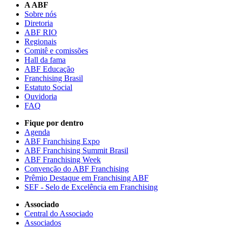
A ABF
Sobre nós
Diretoria
ABF RIO
Regionais
Comitê e comissões
Hall da fama
ABF Educação
Franchising Brasil
Estatuto Social
Ouvidoria
FAQ
Fique por dentro
Agenda
ABF Franchising Expo
ABF Franchising Summit Brasil
ABF Franchising Week
Convenção do ABF Franchising
Prêmio Destaque em Franchising ABF
SEF - Selo de Excelência em Franchising
Associado
Central do Associado
Associados