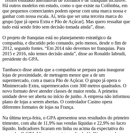
“Temos estudado alternativas de formatos e de franquias inclusive.
Há outros modelos em estudo, como o que existe na Colômbia, em
que pequenos comerciantes podem operar com uma marca nossa e
ganhar com nossa escala. Aí, teria que ser uma terceira marca do
grupo [que já opera Extra e Pão de Açúcar]. Mas quero ressaltar que
tudo está sendo feito sem decisão tomada ainda”, disse.
O projeto de franquias está no planejamento estratégico da
companhia, e discutido pelo comando, pelo menos, desde o fim de
2012, segundo fontes. “Em 2014 não devemos ter franquias. Para
2015 e 2016, não temos decisão ainda”, disse ao Ronaldo Iabrudi,
presidente do GPA.
Tambasco disse ainda que a companhia se prepara para inaugurar
lojas de proximidade, de metragem menor que a de um
supermercado, com a marca Pão de Açúcar. O grupo já opera o
Minimercado Extra, supermercados com 300 metros quadrados. O
novo formato deve atender classes de maior renda. A primeira
unidade deve ser aberta no início de junho. A empresa não informou
plano de lojas a serem abertas. O controlador Casino opera
diferentes formatos de lojas na França.
Na última terça-feira, o GPA apresentou seus resultados do primeiro
trimestre, com alta de 11,9% nas vendas líquidas e 22,9% no lucro
líquido. Indicadores ficaram em linha ou acima da expectativa do