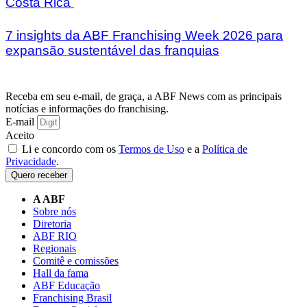
Costa Rica
7 insights da ABF Franchising Week 2026 para
expansão sustentável das franquias
Receba em seu e-mail, de graça, a ABF News com as principais
notícias e informações do franchising.
E-mail
Aceito
Li e concordo com os
Termos de Uso
e a
Política de
Privacidade
.
Quero receber
A ABF
Sobre nós
Diretoria
ABF RIO
Regionais
Comitê e comissões
Hall da fama
ABF Educação
Franchising Brasil