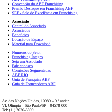
Convenção do ABF Franchising
Prêmio Destaque em Franchising ABF
SEF - Selo de Excelência em Franchising
Associado
Central do Associado
Associados
Beneficios
Locação de Espaço
Material para Download
Números do Setor
Franchising Íntegro
Seja um Associado
Fale conosco
Comissões Segmentadas
ABF RIO
Guia de Franquias ABF
Guia de Fornecedores ABF
Av. das Nações Unidas, 10989 – 9 º andar
Vl. Olímpia – São Paulo/SP – 04578-000
Tel: (11) 3020-8800