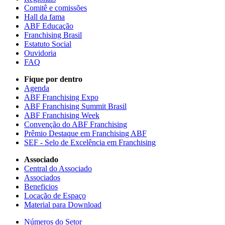
Comitê e comissões
Hall da fama
ABF Educação
Franchising Brasil
Estatuto Social
Ouvidoria
FAQ
Fique por dentro
Agenda
ABF Franchising Expo
ABF Franchising Summit Brasil
ABF Franchising Week
Convenção do ABF Franchising
Prêmio Destaque em Franchising ABF
SEF - Selo de Excelência em Franchising
Associado
Central do Associado
Associados
Beneficios
Locação de Espaço
Material para Download
Números do Setor