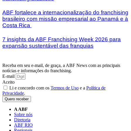
ABF fortalece a internacionalização do franchising
brasileiro com missão empresarial ao Panamá e à
Costa Rica
7 insights da ABF Franchising Week 2026 para
expansão sustentável das franquias
Receba em seu e-mail, de graça, a ABF News com as principais
notícias e informações do franchising.
E-mail
Aceito
Li e concordo com os
Termos de Uso
e a
Política de
Privacidade
.
Quero receber
A ABF
Sobre nós
Diretoria
ABF RIO
Regionais