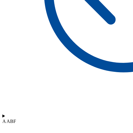
A ABF