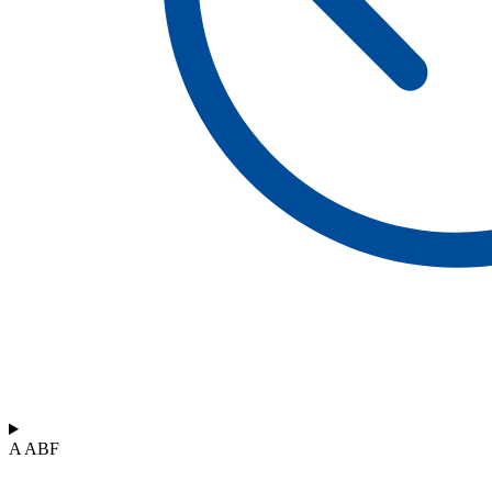
A ABF