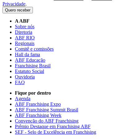
Privacidade
.
Quero receber
A ABF
Sobre nós
Diretoria
ABF RIO
Regionais
Comitê e comissões
Hall da fama
ABF Educação
Franchising Brasil
Estatuto Social
Ouvidoria
FAQ
Fique por dentro
Agenda
ABF Franchising Expo
ABF Franchising Summit Brasil
ABF Franchising Week
Convenção do ABF Franchising
Prêmio Destaque em Franchising ABF
SEF - Selo de Excelência em Franchising