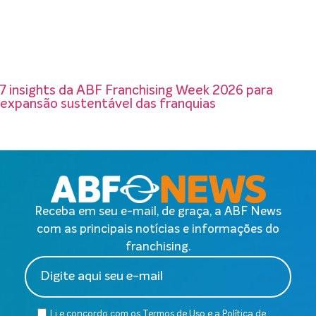
7 insights da ABF Franchising Week 2026 para
expansão sustentável das franquias
Receba em seu e-mail, de graça, a ABF News
com as principais notícias e informações do
franchising.
Li e concordo com os
Termos de Uso
e a
Política de