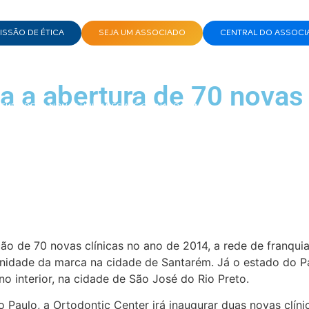
SSÃO DE ÉTICA
SEJA UM ASSOCIADO
CENTRAL DO ASSOCI
a a abertura de 70 novas 
URA DE 70 NOVAS UNIDADES ATÉ O FINAL DO ANO
 de 70 novas clínicas no ano de 2014, a rede de franquia
ra unidade da marca na cidade de Santarém. Já o estado do
no interior, na cidade de São José do Rio Preto.
 Paulo, a Ortodontic Center irá inaugurar duas novas clín