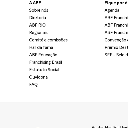
A ABF
Fique por 
Sobre nós
Agenda
Diretoria
ABF Franchi
ABF RIO
ABF Franchi
Regionais
ABF Franchi
Comitê e comissões
Convenção d
Hall da fama
Prêmio Dest
ABF Educação
SEF - Selo 
Franchising Brasil
Estatuto Social
Ouvidoria
FAQ
Av. das Nações Unid