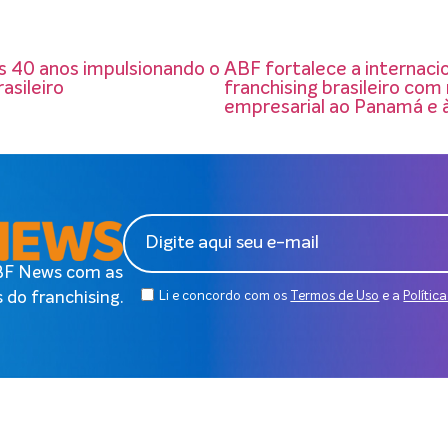
 40 anos impulsionando o
ABF fortalece a internaci
asileiro
franchising brasileiro com
empresarial ao Panamá e 
ABF News com as
 do franchising.
Li e concordo com os
Termos de Uso
e a
Polític