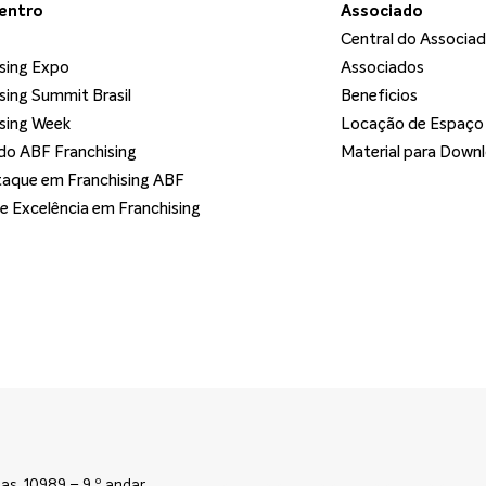
dentro
Associado
Central do Associa
sing Expo
Associados
sing Summit Brasil
Beneficios
sing Week
Locação de Espaço
o ABF Franchising
Material para Down
aque em Franchising ABF
de Excelência em Franchising
as, 10989 – 9 º andar