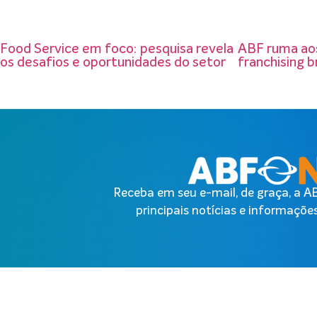
Food Service em foco: pesquisa revela
ABF ruma aos
os desafios e oportunidades do setor
franchising br
Receba em seu e-mail, de graça, a 
principais notícias e informações