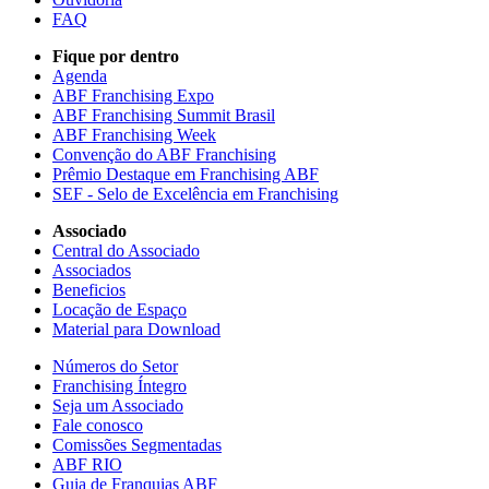
FAQ
Fique por dentro
Agenda
ABF Franchising Expo
ABF Franchising Summit Brasil
ABF Franchising Week
Convenção do ABF Franchising
Prêmio Destaque em Franchising ABF
SEF - Selo de Excelência em Franchising
Associado
Central do Associado
Associados
Beneficios
Locação de Espaço
Material para Download
Números do Setor
Franchising Íntegro
Seja um Associado
Fale conosco
Comissões Segmentadas
ABF RIO
Guia de Franquias ABF