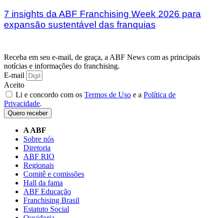
7 insights da ABF Franchising Week 2026 para
expansão sustentável das franquias
Receba em seu e-mail, de graça, a ABF News com as principais
notícias e informações do franchising.
E-mail
Aceito
Li e concordo com os
Termos de Uso
e a
Política de
Privacidade
.
Quero receber
A ABF
Sobre nós
Diretoria
ABF RIO
Regionais
Comitê e comissões
Hall da fama
ABF Educação
Franchising Brasil
Estatuto Social
Ouvidoria