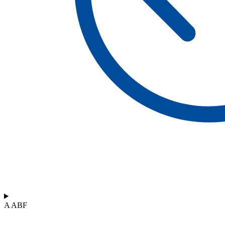
A ABF