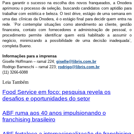
Para garantir o sucesso na escolha dos novos franqueados, a Onodera
aprimorou o processo de seleção, buscando candidatos com aptidão para
trabalhar com estética e beleza. O test drive, estágio de uma semana em
uma das clínicas da Onodera, é o estágio final para decidir quem entra na
rede. `Por contemplar situações como atendimento ao cliente, gestão
financeira, contato com fornecedores e administração de pessoal, o
procedimento permite identificar quem está habilitado a assumir o
negócio, minimizando a possibilidade de uma decisão inadequada`,
completa Bueno.
Informações para a imprensa
Giselle Hoffmann – ramal 224;
giselle@libris.com.br
Rodrigo Barneschi – ramal 223;
rodrigo@libris.com.br
(11) 3266-6088
Leia Também
Food Service em foco: pesquisa revela os
desafios e oportunidades do setor
ABF ruma aos 40 anos impulsionando o
franchising brasileiro
ABF fortalece a internacionalização do franchising