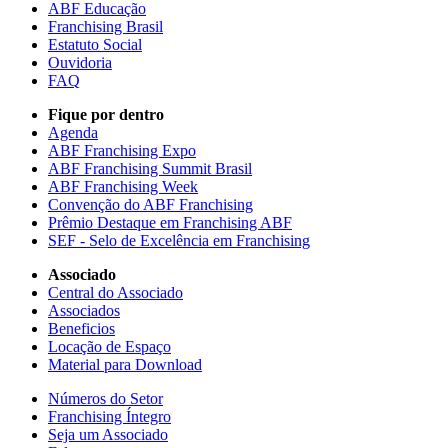
ABF Educação
Franchising Brasil
Estatuto Social
Ouvidoria
FAQ
Fique por dentro
Agenda
ABF Franchising Expo
ABF Franchising Summit Brasil
ABF Franchising Week
Convenção do ABF Franchising
Prêmio Destaque em Franchising ABF
SEF - Selo de Excelência em Franchising
Associado
Central do Associado
Associados
Beneficios
Locação de Espaço
Material para Download
Números do Setor
Franchising Íntegro
Seja um Associado