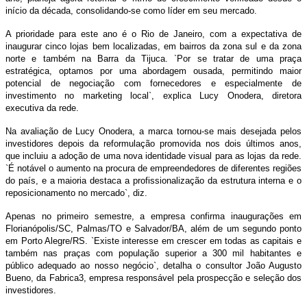
início da década, consolidando-se como líder em seu mercado.
A prioridade para este ano é o Rio de Janeiro, com a expectativa de
inaugurar cinco lojas bem localizadas, em bairros da zona sul e da zona
norte e também na Barra da Tijuca. `Por se tratar de uma praça
estratégica, optamos por uma abordagem ousada, permitindo maior
potencial de negociação com fornecedores e especialmente de
investimento no marketing local`, explica Lucy Onodera, diretora
executiva da rede.
Na avaliação de Lucy Onodera, a marca tornou-se mais desejada pelos
investidores depois da reformulação promovida nos dois últimos anos,
que incluiu a adoção de uma nova identidade visual para as lojas da rede.
`É notável o aumento na procura de empreendedores de diferentes regiões
do país, e a maioria destaca a profissionalização da estrutura interna e o
reposicionamento no mercado`, diz.
Apenas no primeiro semestre, a empresa confirma inaugurações em
Florianópolis/SC, Palmas/TO e Salvador/BA, além de um segundo ponto
em Porto Alegre/RS. `Existe interesse em crescer em todas as capitais e
também nas praças com população superior a 300 mil habitantes e
público adequado ao nosso negócio`, detalha o consultor João Augusto
Bueno, da Fabrica3, empresa responsável pela prospecção e seleção dos
investidores.