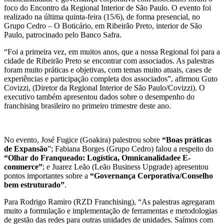
foco do Encontro da Regional Interior de São Paulo. O evento foi
realizado na última quinta-feira (15/6), de forma presencial, no
Grupo Cedro – O Boticário, em Ribeirão Preto, interior de São
Paulo, patrocinado pelo Banco Safra.
“Foi a primeira vez, em muitos anos, que a nossa Regional foi para a
cidade de Ribeirão Preto se encontrar com associados. As palestras
foram muito práticas e objetivas, com temas muito atuais, cases de
experiências e participação completa dos associados”, afirmou Guto
Covizzi, (Diretor da Regional Interior de São Paulo/Covizzi). O
executivo também apresentou dados sobre o desempenho do
franchising brasileiro no primeiro trimestre deste ano.
No evento, José Fugice (Goakira) palestrou sobre
“Boas práticas
de Expansão
”; Fabiana Borges (Grupo Cedro) falou a respeito do
“Olhar do Franqueado: Logística, Omnicanalidadee E-
commerce”
; e Juarez Leão (Leão Business Upgrade) apresentou
pontos importantes sobre a
“Governança Corporativa/Conselho
bem estruturado”
.
Para Rodrigo Ramiro (RZD Franchising), “As palestras agregaram
muito a formulação e implementação de ferramentas e metodologias
de gestão das redes para outras unidades de unidades. Saímos com