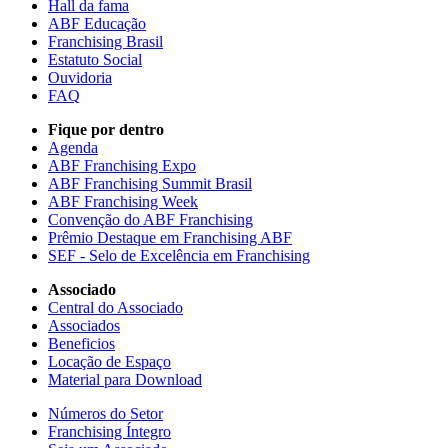
Hall da fama
ABF Educação
Franchising Brasil
Estatuto Social
Ouvidoria
FAQ
Fique por dentro
Agenda
ABF Franchising Expo
ABF Franchising Summit Brasil
ABF Franchising Week
Convenção do ABF Franchising
Prêmio Destaque em Franchising ABF
SEF - Selo de Excelência em Franchising
Associado
Central do Associado
Associados
Beneficios
Locação de Espaço
Material para Download
Números do Setor
Franchising Íntegro