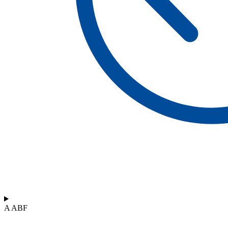
A ABF