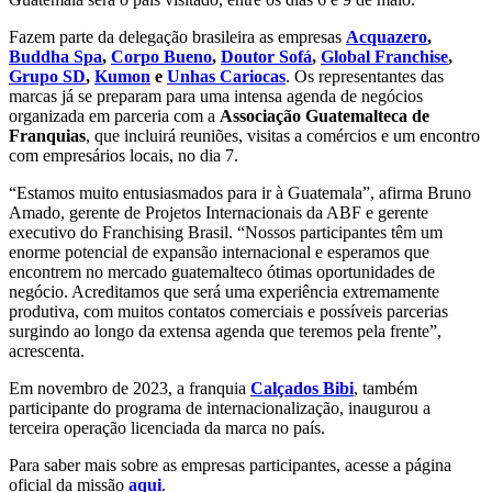
Fazem parte da delegação brasileira as empresas
Acquazero
,
Buddha Spa
,
Corpo Bueno
,
Doutor Sofá
,
Global Franchise
,
Grupo SD
,
Kumon
e
Unhas Cariocas
. Os representantes das
marcas já se preparam para uma intensa agenda de negócios
organizada em parceria com a
Associação Guatemalteca de
Franquias
, que incluirá reuniões, visitas a comércios e um encontro
com empresários locais, no dia 7.
“Estamos muito entusiasmados para ir à Guatemala”, afirma Bruno
Amado, gerente de Projetos Internacionais da ABF e gerente
executivo do Franchising Brasil. “Nossos participantes têm um
enorme potencial de expansão internacional e esperamos que
encontrem no mercado guatemalteco ótimas oportunidades de
negócio. Acreditamos que será uma experiência extremamente
produtiva, com muitos contatos comerciais e possíveis parcerias
surgindo ao longo da extensa agenda que teremos pela frente”,
acrescenta.
Em novembro de 2023, a franquia
Calçados Bibi
, também
participante do programa de internacionalização, inaugurou a
terceira operação licenciada da marca no país.
Para saber mais sobre as empresas participantes, acesse a página
oficial da missão
aqui
.