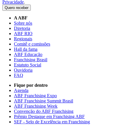
Privacidade
.
Quero receber
A ABF
Sobre nós
Diretoria
ABF RIO
Regionais
Comitê e comissões
Hall da fama
ABF Educação
Franchising Brasil
Estatuto Social
Ouvidoria
FAQ
Fique por dentro
Agenda
ABF Franchising Expo
ABF Franchising Summit Brasil
ABF Franchising Week
Convenção do ABF Franchising
Prêmio Destaque em Franchising ABF
SEF - Selo de Excelência em Franchising