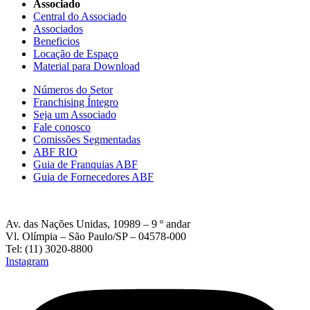
Associado
Central do Associado
Associados
Beneficios
Locação de Espaço
Material para Download
Números do Setor
Franchising Íntegro
Seja um Associado
Fale conosco
Comissões Segmentadas
ABF RIO
Guia de Franquias ABF
Guia de Fornecedores ABF
Av. das Nações Unidas, 10989 – 9 º andar
Vl. Olímpia – São Paulo/SP – 04578-000
Tel: (11) 3020-8800
Instagram