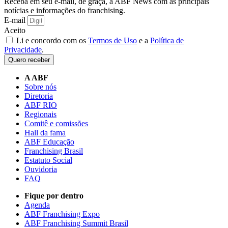
Receba em seu e-mail, de graça, a ABF News com as principais
notícias e informações do franchising.
E-mail
Aceito
Li e concordo com os
Termos de Uso
e a
Política de
Privacidade
.
Quero receber
A ABF
Sobre nós
Diretoria
ABF RIO
Regionais
Comitê e comissões
Hall da fama
ABF Educação
Franchising Brasil
Estatuto Social
Ouvidoria
FAQ
Fique por dentro
Agenda
ABF Franchising Expo
ABF Franchising Summit Brasil