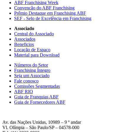
ABF Franchising Week
Convenção do ABF Franchising
Prêmio Destaque em Franchising ABF
SEF - Selo de Excelência em Franchising
Associado
Central do Associado
Associados
Beneficios
Locação de Espaço
Material para Download
Números do Setor
Franchising Íntegro
Seja um Associado
Fale conosco
Comissões Segmentadas
ABF RIO
Guia de Franquias ABF
Guia de Fornecedores ABF
Av. das Nações Unidas, 10989 – 9 º andar
Vl. Olímpia – São Paulo/SP – 04578-000