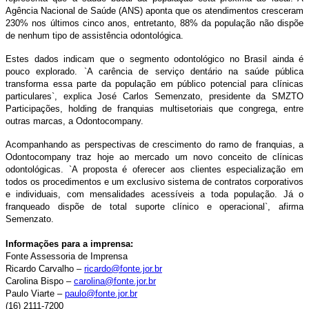
Agência Nacional de Saúde (ANS) aponta que os atendimentos cresceram
230% nos últimos cinco anos, entretanto, 88% da população não dispõe
de nenhum tipo de assistência odontológica.
Estes dados indicam que o segmento odontológico no Brasil ainda é
pouco explorado. `A carência de serviço dentário na saúde pública
transforma essa parte da população em público potencial para clínicas
particulares`, explica José Carlos Semenzato, presidente da SMZTO
Participações, holding de franquias multisetoriais que congrega, entre
outras marcas, a Odontocompany.
Acompanhando as perspectivas de crescimento do ramo de franquias, a
Odontocompany traz hoje ao mercado um novo conceito de clínicas
odontológicas. `A proposta é oferecer aos clientes especialização em
todos os procedimentos e um exclusivo sistema de contratos corporativos
e individuais, com mensalidades acessíveis a toda população. Já o
franqueado dispõe de total suporte clínico e operacional`, afirma
Semenzato.
Informações para a imprensa:
Fonte Assessoria de Imprensa
Ricardo Carvalho –
ricardo@fonte.jor.br
Carolina Bispo –
carolina@fonte.jor.br
Paulo Viarte –
paulo@fonte.jor.br
(16) 2111-7200