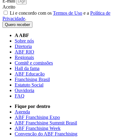
E-mail
Aceito
Li e concordo com os
Termos de Uso
e a
Política de
Privacidade
.
Quero receber
A ABF
Sobre nós
Diretoria
ABF RIO
Regionais
Comitê e comissões
Hall da fama
ABF Educação
Franchising Brasil
Estatuto Social
Ouvidoria
FAQ
Fique por dentro
Agenda
ABF Franchising Expo
ABF Franchising Summit Brasil
ABF Franchising Week
Convenção do ABF Franchising