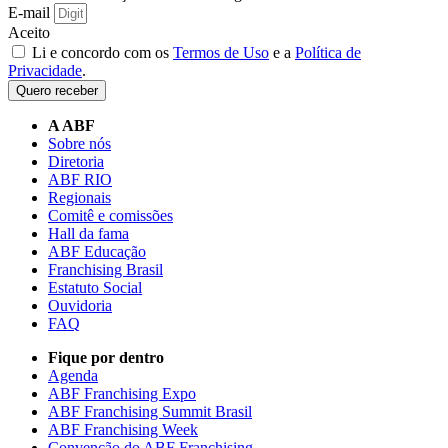
E-mail
Aceito
Li e concordo com os
Termos de Uso
e a
Política de
Privacidade
.
Quero receber
A ABF
Sobre nós
Diretoria
ABF RIO
Regionais
Comitê e comissões
Hall da fama
ABF Educação
Franchising Brasil
Estatuto Social
Ouvidoria
FAQ
Fique por dentro
Agenda
ABF Franchising Expo
ABF Franchising Summit Brasil
ABF Franchising Week
Convenção do ABF Franchising