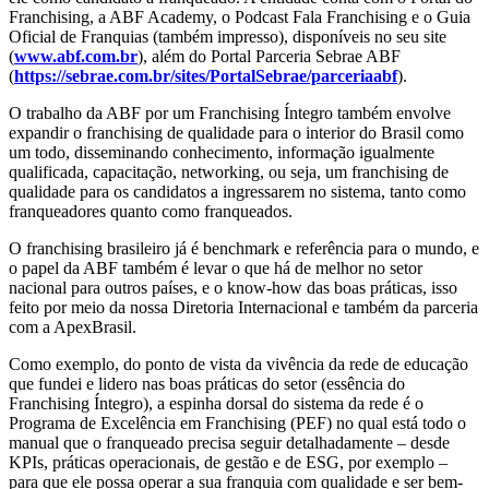
Franchising, a ABF Academy, o Podcast Fala Franchising e o Guia
Oficial de Franquias (também impresso), disponíveis no seu site
(
www.abf.com.br
), além do Portal Parceria Sebrae ABF
(
https://sebrae.com.br/sites/PortalSebrae/parceriaabf
).
O trabalho da ABF por um Franchising Íntegro também envolve
expandir o franchising de qualidade para o interior do Brasil como
um todo, disseminando conhecimento, informação igualmente
qualificada, capacitação, networking, ou seja, um franchising de
qualidade para os candidatos a ingressarem no sistema, tanto como
franqueadores quanto como franqueados.
O franchising brasileiro já é benchmark e referência para o mundo, e
o papel da ABF também é levar o que há de melhor no setor
nacional para outros países, e o know-how das boas práticas, isso
feito por meio da nossa Diretoria Internacional e também da parceria
com a ApexBrasil.
Como exemplo, do ponto de vista da vivência da rede de educação
que fundei e lidero nas boas práticas do setor (essência do
Franchising Íntegro), a espinha dorsal do sistema da rede é o
Programa de Excelência em Franchising (PEF) no qual está todo o
manual que o franqueado precisa seguir detalhadamente – desde
KPIs, práticas operacionais, de gestão e de ESG, por exemplo –
para que ele possa operar a sua franquia com qualidade e ser bem-