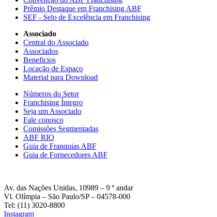
Prêmio Destaque em Franchising ABF
SEF - Selo de Excelência em Franchising
Associado
Central do Associado
Associados
Beneficios
Locação de Espaço
Material para Download
Números do Setor
Franchising Íntegro
Seja um Associado
Fale conosco
Comissões Segmentadas
ABF RIO
Guia de Franquias ABF
Guia de Fornecedores ABF
Av. das Nações Unidas, 10989 – 9 º andar
Vl. Olímpia – São Paulo/SP – 04578-000
Tel: (11) 3020-8800
Instagram