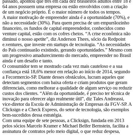
passado, apontou que três em cada dez brasileiros adultos entre 18 e
64 anos possuem uma empresa ou estão envolvidos com a criação
de um negócio próprio. É o maior número de todos os tempos.
A maior motivação de empreender ainda é a oportunidade (70%), e
não a necessidade (30%). Para quem precisa de um empurrãozinho
financeiro, os fundos de capital empreendedor, conhecidos como
venture capital, estão com os cofres cheios. “A crise econômica não
diminui o nosso apetite”, diz Anderson Thees, sócio da Redpoint
e.ventures, que investe em startups de tecnologia. “As necessidades
do País continuarão existindo, gerando oportunidades.” Mesmo com
um progressivo amadurecimento do mercado, empreender no Brasil
ainda é um desafio e tanto.
O consumidor tem se mostrado cada vez mais cauteloso e a sua
confiança está 18,6% menor em relação ao início de 2014, segundo
a Fecormercio-SP. Diante desses obstáculos, lucram aqueles que
detectam segmentos com baixa oferta e criam produtos que geram
diferenciais, como melhorar a qualidade de algum serviço ou reduzir
custos dos clientes. “Além da oportunidade, é preciso ter técnica de
inovação para oferecer algo realmente útil”, diz Tales Andreassi,
vice-diretor da Escola de Administração de Empresas da FGV-SP. A
Clicksign e a Check Express, do setor de tecnologia, são exemplos
bem-sucedidos dessa estratégia.
Com uma equipe de sete pessoas, a Clicksign, fundada em 2013
pelos sócios Marcelo Kramer e Michael Belfer Bernstein, facilita a
assinatura de contratos pelo meio digital, o que reduz despesa,