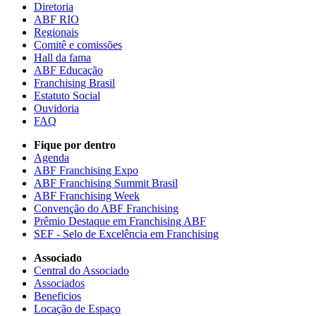
Diretoria
ABF RIO
Regionais
Comitê e comissões
Hall da fama
ABF Educação
Franchising Brasil
Estatuto Social
Ouvidoria
FAQ
Fique por dentro
Agenda
ABF Franchising Expo
ABF Franchising Summit Brasil
ABF Franchising Week
Convenção do ABF Franchising
Prêmio Destaque em Franchising ABF
SEF - Selo de Excelência em Franchising
Associado
Central do Associado
Associados
Beneficios
Locação de Espaço