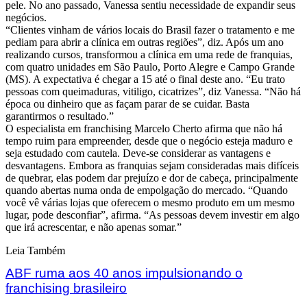
pele. No ano passado, Vanessa sentiu necessidade de expandir seus
negócios.
“Clientes vinham de vários locais do Brasil fazer o tratamento e me
pediam para abrir a clínica em outras regiões”, diz. Após um ano
realizando cursos, transformou a clínica em uma rede de franquias,
com quatro unidades em São Paulo, Porto Alegre e Campo Grande
(MS). A expectativa é chegar a 15 até o final deste ano. “Eu trato
pessoas com queimaduras, vitiligo, cicatrizes”, diz Vanessa. “Não há
época ou dinheiro que as façam parar de se cuidar. Basta
garantirmos o resultado.”
O especialista em franchising Marcelo Cherto afirma que não há
tempo ruim para empreender, desde que o negócio esteja maduro e
seja estudado com cautela. Deve-se considerar as vantagens e
desvantagens. Embora as franquias sejam consideradas mais difíceis
de quebrar, elas podem dar prejuízo e dor de cabeça, principalmente
quando abertas numa onda de empolgação do mercado. “Quando
você vê várias lojas que oferecem o mesmo produto em um mesmo
lugar, pode desconfiar”, afirma. “As pessoas devem investir em algo
que irá acrescentar, e não apenas somar.”
Leia Também
ABF ruma aos 40 anos impulsionando o
franchising brasileiro