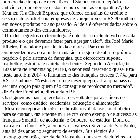
burocracia e tempo de executivos. “Estamos em um negócio
anticíclico, que oferece custos menores para as companhias”, diz
Kramer. Já a Check Express, que oferece consultas de crédito e
serviços de e-ticket para empresas de varejo, investiu R$ 30 milhões
em novos produtos no ano passado. A ideia é oferecer dados sobre o
comportamento dos consumidores.
“Um dos segredos em tecnologia é entender o ciclo de vida de cada
produto e o que devemos fazer para agregar valor”, diz José Mario
Ribeiro, fundador e presidente da empresa. Para muitos
empreendedores, o caminho mais fácil e seguro de abrir o próprio
negócio é pelo sistema de franquias, que oferecerem suporte,
marketing, estrutura e carteira de clientes. Segundo a Associação
Brasileira de Franchising (ABF), o setor está crescendo quase 10%
neste ano. Em 2014, o faturamento das franquias cresceu 7,7%, para
R$ 127 bilhões. “Neste cenário de desemprego, a franquia passa a
ser uma opção para quem não consegue se recolocar no mercado”,
diz André Friedheim, diretor da ABF.
Os segmentos mais aquecidos são os voltados para as áreas de
serviços, como estética, academias, educação e alimentação.
“Mesmo em épocas de crise, os brasileiros ainda gastam dinheiro
para se cuidar”, diz Friedheim. Ele cita como exemplo de sucesso as
franquias Smartfit, de academia, e Onodera, de estética. Dona da
marca e da clínica VS, a empresária Vanessa Silveira, de São Paulo,
atua há dez anos no segmento de estética. Sua técnica é a
micropigmentação, trazida da Alemanha, que esconde defeitos na