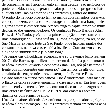
de companhias em funcionamento em uma década. São negócios de
porte reduzido, mas que geram a maior parte dos empregos do País
e, quem sabe, são os embriões das empresas gigantes do futuro.
O sonho do negócio próprio tem ao menos dois caminhos possíveis:
começar do zero, com a cara e a coragem, ou abrir uma franquia de
alguma empresa estabelecida. Ambos exigem capital próprio e muita
dedicação dos empreendedores. Os cunhados Pedro Barros e Alan
Rios, de São Paulo, preferiram a primeira opção e investiram em
uma hamburgueria. A casa será inaugurada, em agosto, na região de
São Mateus, extremo leste de São Paulo, onde habitam muitos dos
consumidores na nova classe média brasileira. Com ou sem crise,
eles não se intimidaram e já olham longe.
“Sabemos das dificuldades econômicas e só prevemos lucro real em
2017”, diz Barros, que utilizou um terreno da família para montar o
negócio. “Porém, quando a economia estabilizar, nós já estaremos à
frente dos concorrentes que surgirão.” Em tempos de alta dos juros,
a maioria dos empreendedores, a exemplo de Barros e Rios, tem
evitado buscar recursos nos bancos. Isso é fundamental para manter
o fluxo de caixa saudável enquanto a crise não passa. Em tese, quem
tem um endividamento elevado corre um risco maior de engrossar
uma cruel estatística do SEBRAE: 26% das empresas fecham
durante os dois primeiros anos.
Uma das maiores dificuldades enfrentadas por quem abre o próprio
negócio é desinformação. “Muitas empresas fecham em poucos anos