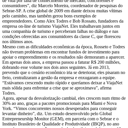
de vida por falta de conhecimento de mercado, concorrentes e
consumidores”, diz Marcelo Moreira, coordenador de pesquisas do
Sebrae-SP. A crise global de 2009 em diante deixou muitas vítimas
pelo caminho, mas também gerou bons exemplos de
empreendedores. Como Alex Todres e Bob Rossato, fundadores da
empresa on-line de turismo ViajaNet. Eles trabalhavam juntos em
uma companhia de turismo e perceberam falhas no diálogo e nas
condições oferecidas aos consumidores da classe C, que floresceu
nos últimos anos.
Mesmo com as dificuldades econômicas da época, Rosseto e Todres
não tiveram problemas em encontrar fundos de investimento para
apoiar o empreendimento e os resultados não demoraram a aparecer.
Em apenas dois anos, a empresa passou a faturar R$ 200 milhões,
dobrando esse volume nos dois anos seguintes. Já em 2013,
prevendo que o cenário econômico iria se deteriorar, eles pisaram no
freio, centralizaram a gestão da empresa e enxugaram a equipe.
“Estávamos crescendo muito rápido e queríamos deixar a ViajaNet
mais sólida para enfrentar a crise que se aproximava”, afirma
Todres.
Agora, apesar da desvalorização cambial, eles crescem num ritmo de
30% ao ano, graças a pacotes promocionais para Miami e Nova
York. “Vimos concorrentes nossos desesperados para conseguir
levantar dinheiro”, diz. Um estudo desenvolvido pelo Global
Entrepreneurship Monitor (GEM), em parceria com o Sebrae e o
Instituto Brasileiro de Qualidade e Produtividade (IBQP), no ano