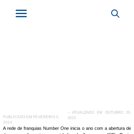
Number One expande
rede de franquias
– ATUALIZADO EM OUTUBRO 20,
PUBLICADO EM
FEVEREIRO 5,
2015
2014
A rede de franquias Number One inicia o ano com a abertura de