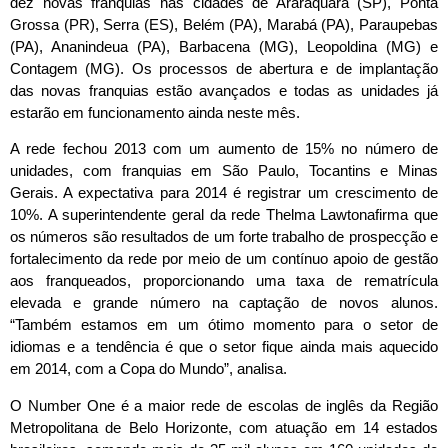
dez novas franquias nas cidades de Araraquara (SP), Ponta
Grossa (PR), Serra (ES), Belém (PA), Marabá (PA), Paraupebas
(PA), Ananindeua (PA), Barbacena (MG), Leopoldina (MG) e
Contagem (MG). Os processos de abertura e de implantação
das novas franquias estão avançados e todas as unidades já
estarão em funcionamento ainda neste mês.
A rede fechou 2013 com um aumento de 15% no número de
unidades, com franquias em São Paulo, Tocantins e Minas
Gerais. A expectativa para 2014 é registrar um crescimento de
10%. A superintendente geral da rede Thelma Lawtonafirma que
os números são resultados de um forte trabalho de prospecção e
fortalecimento da rede por meio de um contínuo apoio de gestão
aos franqueados, proporcionando uma taxa de rematrícula
elevada e grande número na captação de novos alunos.
“Também estamos em um ótimo momento para o setor de
idiomas e a tendência é que o setor fique ainda mais aquecido
em 2014, com a Copa do Mundo”, analisa.
O Number One é a maior rede de escolas de inglês da Região
Metropolitana de Belo Horizonte, com atuação em 14 estados