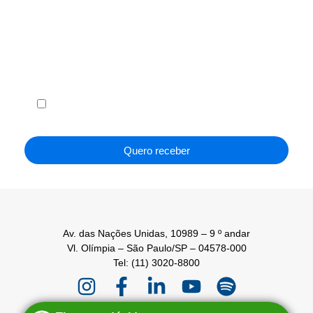
Receba em seu e-mail, de graça, a ABF News
com as principais notícias e informações do
franchising.
Li e concordo com os
Termos de Uso
e a
Política de
Privacidade
.
Quero receber
Av. das Nações Unidas, 10989 – 9 º andar
Vl. Olímpia – São Paulo/SP – 04578-000
Tel: (11) 3020-8800