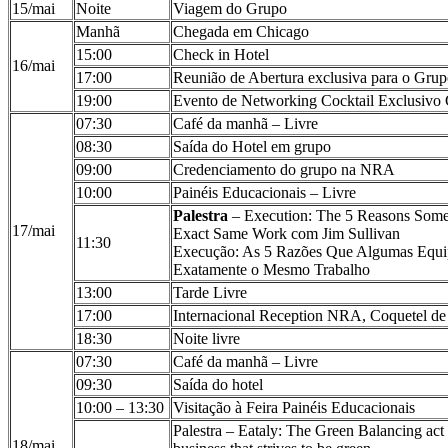
15/mai
Noite
Viagem do Grupo
Manhã
Chegada em Chicago
15:00
Check in Hotel
16/mai
17:00
Reunião de Abertura exclusiva para o Gr
19:00
Evento de Networking Cocktail Exclusiv
07:30
Café da manhã – Livre
08:30
Saída do Hotel em grupo
09:00
Credenciamento do grupo na NRA
10:00
Painéis Educacionais – Livre
Palestra
– Execution: The 5 Reasons Som
17/mai
Exact Same Work com Jim Sullivan
11:30
Execução: As 5 Razões Que Algumas Equi
Exatamente o Mesmo Trabalho
13:00
Tarde Livre
17:00
Internacional Reception NRA, Coquetel d
18:30
Noite livre
07:30
Café da manhã – Livre
09:30
Saída do hotel
10:00 – 13:30
Visitação à Feira Painéis Educacionais
Palestra – Eataly: The Green Balancing act 
18/mai