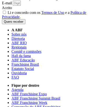
E-mail
Aceito
Li e concordo com os
Termos de Uso
e a
Política de
Privacidade
.
Quero receber
A ABF
Sobre nós
Diretoria
ABF RIO
Regionais
Comitê e comissões
Hall da fama
ABF Educação
Franchising Brasil
Estatuto Social
Ouvidoria
FAQ
Fique por dentro
Agenda
ABF Franchising Expo
ABF Franchising Summit Brasil
ABF Franchising Week
Convenção do ABF Franchising