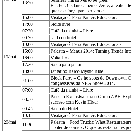
business that strives to be green
13:30
Eataly: O balanceamento Verde, a realidad
que se esforça para ser verde
15:00
Visitação à Feira Painéis Educacionais
17:00
Noite livre
07:30
Café da manhã – Livre
09:30
saída do hotel
10:00
Visitação à Feira Painéis Educacionais
15:00
Palestra – Menus 2014: Turning Trends I
19/mai
16:00
Volta Hotel
17:30
Saída para jantar
18:00
Jantar no Barco Mystic Blue
Block Party – Os hotspots da Downtown Ch
21:00
congressistas da NRA Show 2014.
07:00
Café da manhã – Livre
Palestra Exclusiva para o Grupo ABF: Expl
08:30
sucesso com Kevin Higar
09:45
Saida do Hotel
10:15
Visitação à Feira Painéis Educacionais
20/mai
Palestra – Food Trucks: What Restaurateu
11:30
Trailer de comida: O que os restaurantes pr