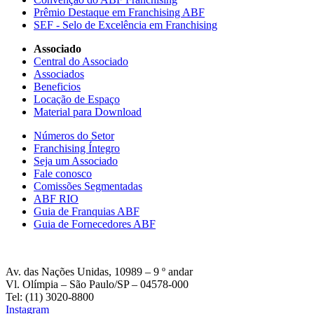
Prêmio Destaque em Franchising ABF
SEF - Selo de Excelência em Franchising
Associado
Central do Associado
Associados
Beneficios
Locação de Espaço
Material para Download
Números do Setor
Franchising Íntegro
Seja um Associado
Fale conosco
Comissões Segmentadas
ABF RIO
Guia de Franquias ABF
Guia de Fornecedores ABF
Av. das Nações Unidas, 10989 – 9 º andar
Vl. Olímpia – São Paulo/SP – 04578-000
Tel: (11) 3020-8800
Instagram